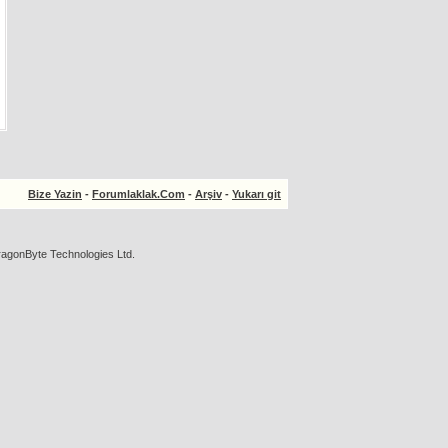
Bize Yazin
-
Forumlaklak.Com
-
Arşiv
-
Yukarı git
agonByte Technologies Ltd.