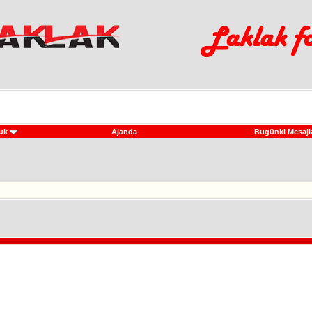
uk
Ajanda
Bugünki Mesajl