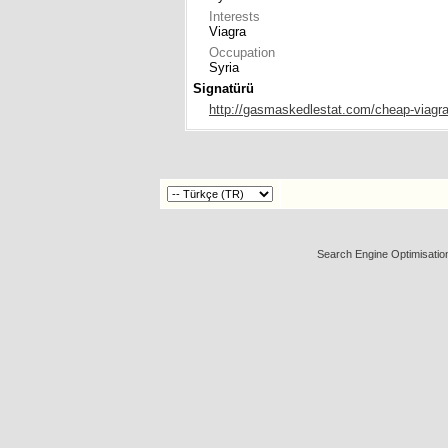
Interests
Viagra
Occupation
Syria
Signatürü
http://gasmaskedlestat.com/cheap-viagra
Search Engine Optimisatio