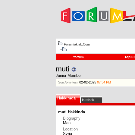
Forumlaklak.Com
Yardım
Toplul
muti
Junior Member
Son Aktivitesi:
02-02-2025
07:34 PM
Hakkımda
İstatistik
muti Hakkinda
Biography
Man
Location
Syria