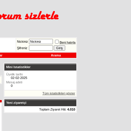
Nickiniz
Beni hatırla
Şifreniz
ar
Arama
Mini Istatistikler
Üyelik tarihi
02-02-2025
Mesaj adeti
0
Tüm istatistikleri göster
Yeni ziyaretçi
Toplam Ziyaret Hiti:
4.010