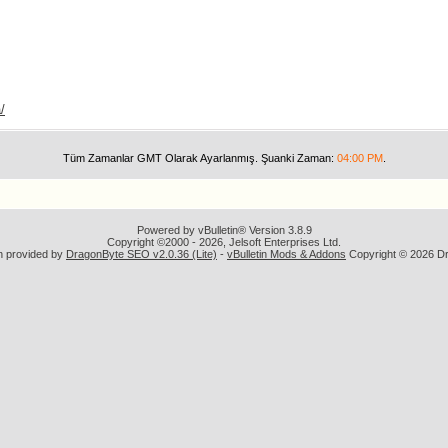
/
Tüm Zamanlar GMT Olarak Ayarlanmış. Şuanki Zaman:
04:00 PM
.
Powered by vBulletin® Version 3.8.9
Copyright ©2000 - 2026, Jelsoft Enterprises Ltd.
n provided by
DragonByte SEO v2.0.36 (Lite)
-
vBulletin Mods & Addons
Copyright © 2026 Dr