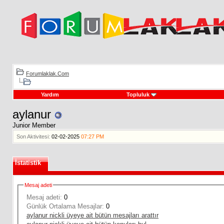
Forumlaklak.Com
Yardım
Topluluk
aylanur
Junior Member
Son Aktivitesi:
02-02-2025
07:27 PM
İstatistik
Mesaj adeti
Mesaj adeti:
0
Günlük Ortalama Mesajlar:
0
aylanur nickli üyeye ait bütün mesajları arattır