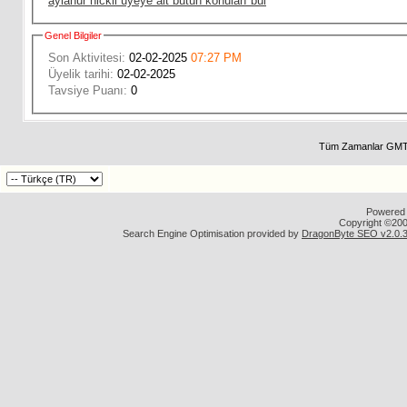
aylanur nickli üyeye ait bütün konuları bul
Genel Bilgiler
Son Aktivitesi:
02-02-2025
07:27 PM
Üyelik tarihi:
02-02-2025
Tavsiye Puanı:
0
Tüm Zamanlar GMT 
Powered b
Copyright ©2000
Search Engine Optimisation provided by
DragonByte SEO v2.0.36