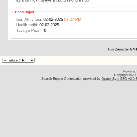
aylanur nickli üyeye ait bütün konuları bul
Genel Bilgiler
Son Aktivitesi:
02-02-2025
07:27 PM
Üyelik tarihi:
02-02-2025
Tavsiye Puanı:
0
Tüm Zamanlar GMT 
Powered b
Copyright ©2000
Search Engine Optimisation provided by
DragonByte SEO v2.0.36