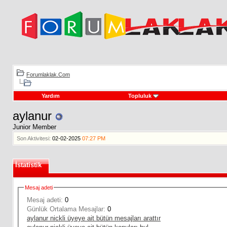
Forumlaklak.Com
Yardım
Topluluk
aylanur
Junior Member
Son Aktivitesi:
02-02-2025
07:27 PM
İstatistik
Mesaj adeti
Mesaj adeti:
0
Günlük Ortalama Mesajlar:
0
aylanur nickli üyeye ait bütün mesajları arattır