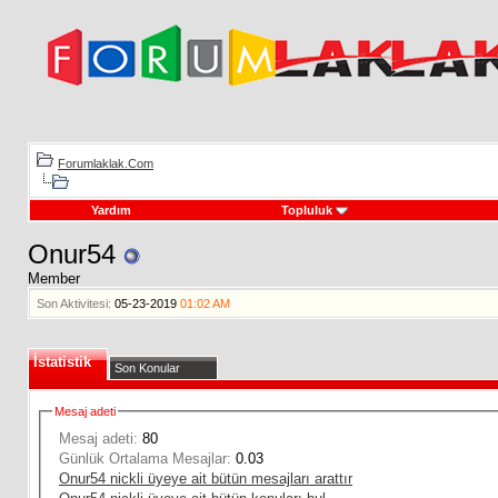
Forumlaklak.Com
Yardım
Topluluk
Onur54
Member
Son Aktivitesi:
05-23-2019
01:02 AM
İstatistik
Son Konular
Mesaj adeti
Mesaj adeti:
80
Günlük Ortalama Mesajlar:
0.03
Onur54 nickli üyeye ait bütün mesajları arattır