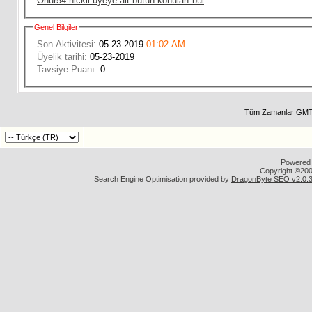
Onur54 nickli üyeye ait bütün konuları bul
Genel Bilgiler
Son Aktivitesi:
05-23-2019
01:02 AM
Üyelik tarihi:
05-23-2019
Tavsiye Puanı:
0
Tüm Zamanlar GMT 
Powered b
Copyright ©2000
Search Engine Optimisation provided by
DragonByte SEO v2.0.36