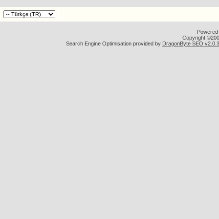
Powered b
Copyright ©2000
Search Engine Optimisation provided by
DragonByte SEO v2.0.36