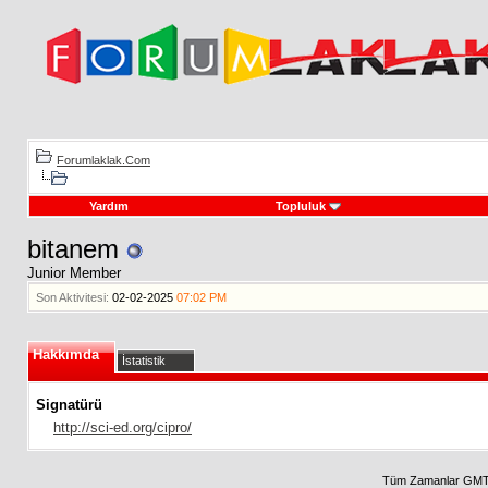
Forumlaklak.Com
Yardım
Topluluk
bitanem
Junior Member
Son Aktivitesi:
02-02-2025
07:02 PM
Hakkımda
İstatistik
Signatürü
http://sci-ed.org/cipro/
Tüm Zamanlar GMT 