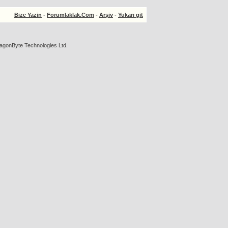
Bize Yazin
-
Forumlaklak.Com
-
Arşiv
-
Yukarı git
agonByte Technologies Ltd.