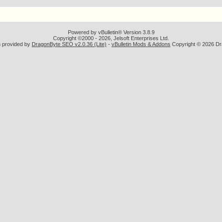
Powered by vBulletin® Version 3.8.9
Copyright ©2000 - 2026, Jelsoft Enterprises Ltd.
n provided by
DragonByte SEO v2.0.36 (Lite)
-
vBulletin Mods & Addons
Copyright © 2026 Dr