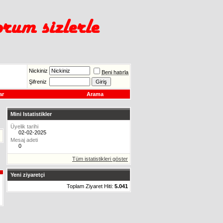
Nickiniz
Beni hatırla
Şifreniz
ar
Arama
Mini Istatistikler
Üyelik tarihi
02-02-2025
Mesaj adeti
0
Tüm istatistikleri göster
Yeni ziyaretçi
Toplam Ziyaret Hiti:
5.041