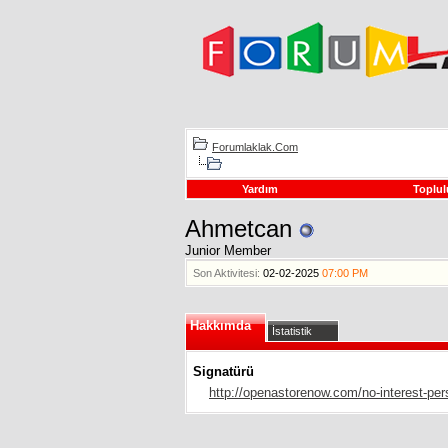
Forumlaklak.Com
Yardım
Toplul
Ahmetcan
Junior Member
Son Aktivitesi:
02-02-2025
07:00 PM
Hakkımda
İstatistik
Signatürü
http://openastorenow.com/no-interest-per