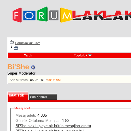
Forumlaklak.Com
Yardım
Topluluk
Bi'She
Super Moderator
Son Aktivitesi:
05-25-2019
09:05 AM
İstatistik
Son Konular
Mesaj adeti
Mesaj adeti:
4.806
Günlük Ortalama Mesajlar:
1.83
Bi'She nickli üyeye ait bütün mesajları arattır