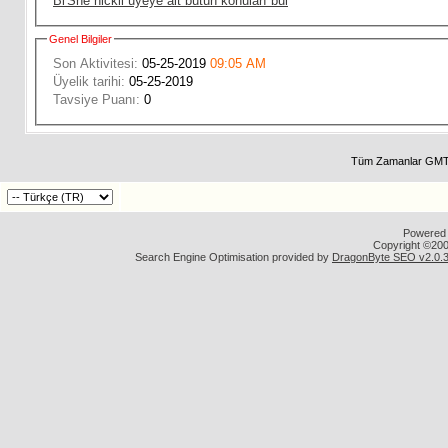
Bi'She nickli üyeye ait bütün konuları bul
Genel Bilgiler
Son Aktivitesi:
05-25-2019
09:05 AM
Üyelik tarihi:
05-25-2019
Tavsiye Puanı:
0
Tüm Zamanlar GMT 
Powered b
Copyright ©2000
Search Engine Optimisation provided by
DragonByte SEO v2.0.36