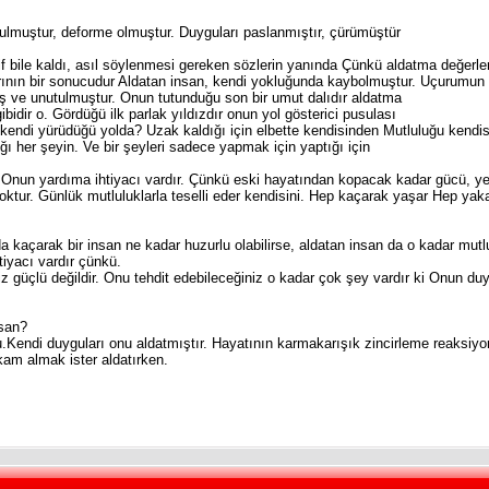
ulmuştur, deforme olmuştur. Duyguları paslanmıştır, çürümüştür
if bile kaldı, asıl söylenmesi gereken sözlerin yanında Çünkü aldatma değerler
rının bir sonucudur Aldatan insan, kendi yokluğunda kaybolmuştur. Uçurumun 
ş ve unutulmuştur. Onun tutunduğu son bir umut dalıdır aldatma
ibidir o. Gördüğü ilk parlak yıldızdır onun yol gösterici pusulası
kendi yürüdüğü yolda? Uzak kaldığı için elbette kendisinden Mutluluğu kendis
ığı her şeyin. Ve bir şeyleri sadece yapmak için yaptığı için
a. Onun yardıma ihtiyacı vardır. Çünkü eski hayatından kopacak kadar gücü, y
 yoktur. Günlük mutluluklarla teselli eder kendisini. Hep kaçarak yaşar Hep y
a kaçarak bir insan ne kadar huzurlu olabilirse, aldatan insan da o kadar mutl
iyacı vardır çünkü.
 güçlü değildir. Onu tehdit edebileceğiniz o kadar çok şey vardır ki Onun duygu
nsan?
u.Kendi duyguları onu aldatmıştır. Hayatının karmakarışık zincirleme reaksiyon
am almak ister aldatırken.