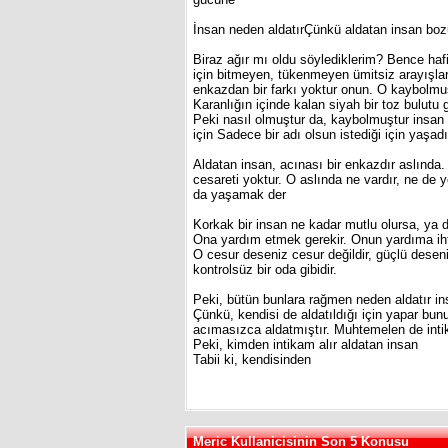
İnsan neden aldatırÇünkü aldatan insan boz
Biraz ağır mı oldu söylediklerim? Bence haf
için bitmeyen, tükenmeyen ümitsiz arayışla
enkazdan bir farkı yoktur onun. O kaybolmu
Karanlığın içinde kalan siyah bir toz bulutu g
Peki nasıl olmuştur da, kaybolmuştur insan 
için Sadece bir adı olsun istediği için yaşad
Aldatan insan, acınası bir enkazdır aslınd
cesareti yoktur. O aslında ne vardır, ne de
da yaşamak der
Korkak bir insan ne kadar mutlu olursa, ya d
Ona yardım etmek gerekir. Onun yardıma iht
O cesur deseniz cesur değildir, güçlü deseniz
kontrolsüz bir oda gibidir.
Peki, bütün bunlara rağmen neden aldatır i
Çünkü, kendisi de aldatıldığı için yapar bun
acımasızca aldatmıştır. Muhtemelen de intik
Peki, kimden intikam alır aldatan insan
Tabii ki, kendisinden
Meric Kullanicisinin Son 5 Konusu