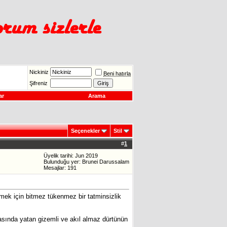
Nickiniz
Beni hatırla
Şifreniz
ar
Arama
Seçenekler
Stil
#
1
Üyelik tarihi: Jun 2019
Bulunduğu yer: Brunei Darussalam
Mesajlar: 191
ek için bitmez tükenmez bir tatminsizlik
kasında yatan gizemli ve akıl almaz dürtünün