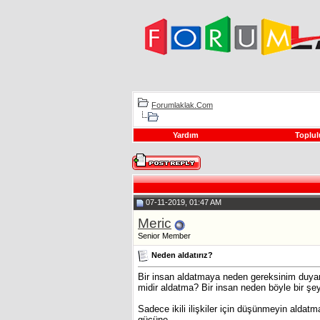
Forumlaklak.Com
Yardım
Toplul
07-11-2019, 01:47 AM
Meric
Senior Member
Neden aldatırız?
Bir insan aldatmaya neden gereksinim duyar
midir aldatma? Bir insan neden böyle bir ş
Sadece ikili ilişkiler için düşünmeyin aldat
gücüne