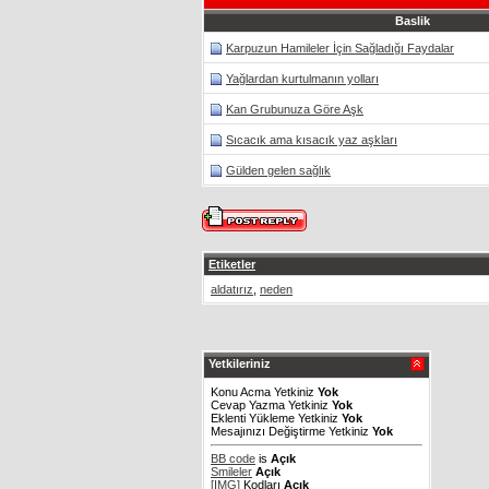
Baslik
Karpuzun Hamileler İçin Sağladığı Faydalar
Yağlardan kurtulmanın yolları
Kan Grubunuza Göre Aşk
Sıcacık ama kısacık yaz aşkları
Gülden gelen sağlık
Etiketler
aldatırız
,
neden
Yetkileriniz
Konu Acma Yetkiniz
Yok
Cevap Yazma Yetkiniz
Yok
Eklenti Yükleme Yetkiniz
Yok
Mesajınızı Değiştirme Yetkiniz
Yok
BB code
is
Açık
Smileler
Açık
[IMG]
Kodları
Açık