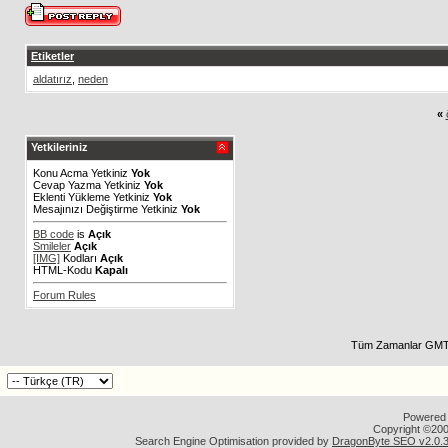
Etiketler
aldatırız
,
neden
«
Yetkileriniz
Konu Acma Yetkiniz
Yok
Cevap Yazma Yetkiniz
Yok
Eklenti Yükleme Yetkiniz
Yok
Mesajınızı Değiştirme Yetkiniz
Yok
BB code
is
Açık
Smileler
Açık
[IMG]
Kodları
Açık
HTML-Kodu
Kapalı
Forum Rules
Tüm Zamanlar GMT 
Powered b
Copyright ©2000
Search Engine Optimisation provided by
DragonByte SEO v2.0.36