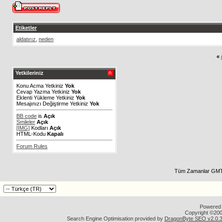
Etiketler
aldatırız
,
neden
«
Yetkileriniz
Konu Acma Yetkiniz
Yok
Cevap Yazma Yetkiniz
Yok
Eklenti Yükleme Yetkiniz
Yok
Mesajınızı Değiştirme Yetkiniz
Yok
BB code
is
Açık
Smileler
Açık
[IMG]
Kodları
Açık
HTML-Kodu
Kapalı
Forum Rules
Tüm Zamanlar GMT 
Powered b
Copyright ©2000
Search Engine Optimisation provided by
DragonByte SEO v2.0.36