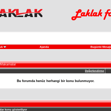
uk
Ajanda
Bugünki Mesajl
 Makarnalar
Değerlendirme
Bu forumda henüz herhangi bir konu bulunmuyor.
dar konu gösteriliyor