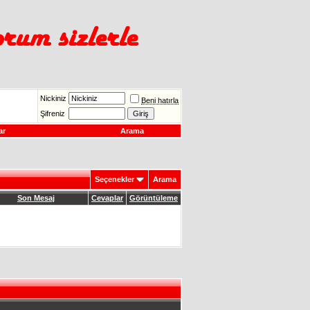
Nickiniz
Beni hatırla
Şifreniz
ar
Arama
Seçenekler
Arama
Son Mesaj
Cevaplar
Görüntüleme