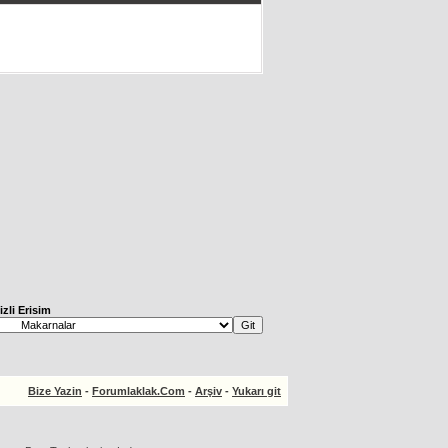
izli Erisim
Bize Yazin
-
Forumlaklak.Com
-
Arşiv
-
Yukarı git