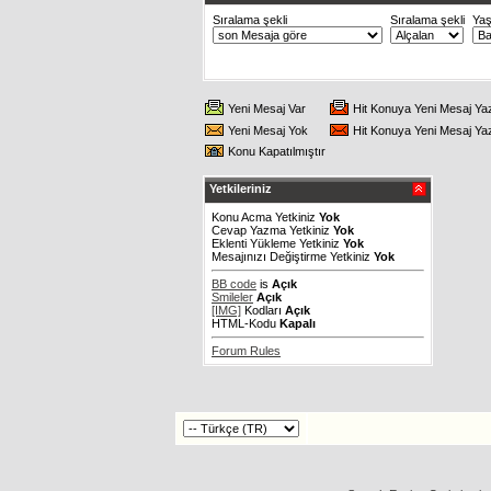
Sıralama şekli
Sıralama şekli
Ya
Yeni Mesaj Var
Hit Konuya Yeni Mesaj Ya
Yeni Mesaj Yok
Hit Konuya Yeni Mesaj Ya
Konu Kapatılmıştır
Yetkileriniz
Konu Acma Yetkiniz
Yok
Cevap Yazma Yetkiniz
Yok
Eklenti Yükleme Yetkiniz
Yok
Mesajınızı Değiştirme Yetkiniz
Yok
BB code
is
Açık
Smileler
Açık
[IMG]
Kodları
Açık
HTML-Kodu
Kapalı
Forum Rules