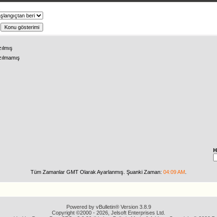
ş
zılmış
zılmamış
H
Tüm Zamanlar GMT Olarak Ayarlanmış. Şuanki Zaman:
04:09 AM
.
Powered by vBulletin® Version 3.8.9
Copyright ©2000 - 2026, Jelsoft Enterprises Ltd.