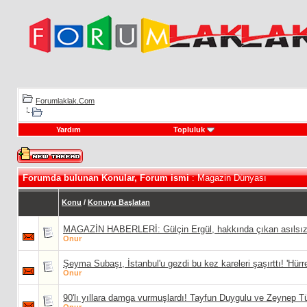
Forumlaklak.Com
Yardım
Topluluk
Forumda bulunan Konular, Forum ismi
: Magazin Dünyası
Konu
/
Konuyu Başlatan
MAGAZİN HABERLERİ: Gülçin Ergül, hakkında çıkan asılsız h
Onur
Şeyma Subaşı, İstanbul'u gezdi bu kez kareleri şaşırttı! 'Hürr
Onur
90'lı yıllara damga vurmuşlardı! Tayfun Duygulu ve Zeynep Tür