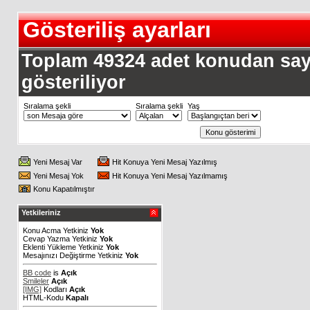
Gösteriliş ayarları
Toplam 49324 adet konudan sayfa
gösteriliyor
Sıralama şekli
Sıralama şekli
Yaş
Yeni Mesaj Var
Hit Konuya Yeni Mesaj Yazılmış
Yeni Mesaj Yok
Hit Konuya Yeni Mesaj Yazılmamış
Konu Kapatılmıştır
Yetkileriniz
Konu Acma Yetkiniz
Yok
Cevap Yazma Yetkiniz
Yok
Eklenti Yükleme Yetkiniz
Yok
Mesajınızı Değiştirme Yetkiniz
Yok
BB code
is
Açık
Smileler
Açık
[IMG]
Kodları
Açık
HTML-Kodu
Kapalı