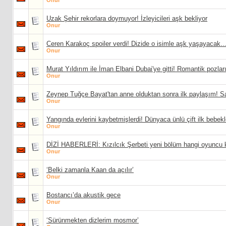
Onur
Uzak Şehir rekorlara doymuyor! İzleyicileri aşk bekliyor
Onur
Ceren Karakoç spoiler verdi! Dizide o isimle aşk yaşayacak
Onur
Murat Yıldırım ile İman Elbani Dubai'ye gitti! Romantik pozla
Onur
Zeynep Tuğçe Bayat'tan anne olduktan sonra ilk paylaşım! S
Onur
Yangında evlerini kaybetmişlerdi! Dünyaca ünlü çift ilk bebek
Onur
DİZİ HABERLERİ: Kızılcık Şerbeti yeni bölüm hangi oyuncu k
Onur
‘Belki zamanla Kaan da açılır’
Onur
Bostancı’da akustik gece
Onur
‘Sürünmekten dizlerim mosmor’