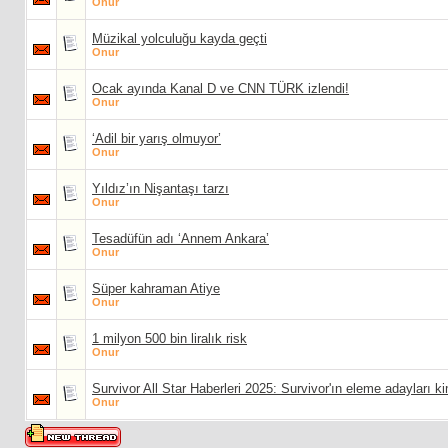
Onur
Müzikal yolculuğu kayda geçti
Onur
Ocak ayında Kanal D ve CNN TÜRK izlendi!
Onur
‘Adil bir yarış olmuyor’
Onur
Yıldız’ın Nişantaşı tarzı
Onur
Tesadüfün adı ‘Annem Ankara’
Onur
Süper kahraman Atiye
Onur
1 milyon 500 bin liralık risk
Onur
Survivor All Star Haberleri 2025: Survivor'ın eleme adayları 
Onur