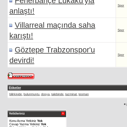
Fenerbahçe Lukaku'yla
Spor
anlaştı!
Villarreal maçında saha
Spor
karıştı!
Göztepe Trabzonspor'u
Spor
devirdi!
Etiketler
bilirkişide
,
bulunmuştu
,
dosya
,
talebinde
,
tazminat
,
teoman
«
öncek
Yetkileriniz
Konu Acma Yetkiniz
Yok
Cevap Yazma Yetkiniz
Yok