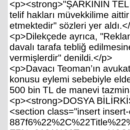
<p><strong>"ŞARKININ TELİFİ M
telif hakları müvekkilime aitt
etmektedir" sözleri yer aldı.</p
<p>Dilekçede ayrıca, "Reklamlar
davalı tarafa tebliğ edilmesin
vermişlerdir" denildi.</p>
<p>Davacı Teoman’ın avukatları
konusu eylemi sebebiyle elde et
500 bin TL de manevi tazminat
<p><strong>DOSYA BİLİRKİŞİDE<b
<section class="insert inse
887f6%22%2C%22Title%22%