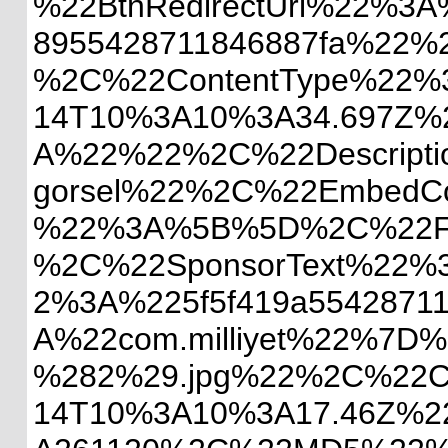
%22BtnRedirectUrl%22%3A
8955428711846887fa%22%2C
%2C%22ContentType%22%3A
14T10%3A10%3A34.697Z%2
A%22%22%2C%22Description
gorsel%22%2C%22EmbedC
%22%3A%5B%5D%2C%22File
%2C%22SponsorText%22%3
2%3A%225f5f419a554287118
A%22com.milliyet%22%7D%2
%282%29.jpg%22%2C%22Con
14T10%3A10%3A17.46Z%22