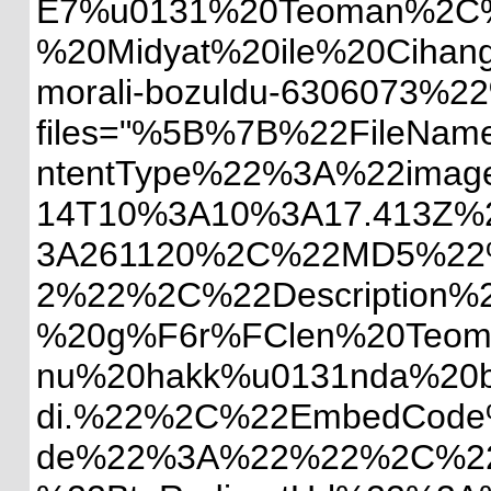
E7%u0131%20Teoman%2C%20
%20Midyat%20ile%20Cihangi
morali-bozuldu-6306073%2
files="%5B%7B%22FileNam
ntentType%22%3A%22image/
14T10%3A10%3A17.413Z%2
3A261120%2C%22MD5%22%3A
2%22%2C%22Description%2
%20g%F6r%FClen%20Teoman
nu%20hakk%u0131nda%20bir
di.%22%2C%22EmbedCode%
de%22%3A%22%22%2C%22Sp