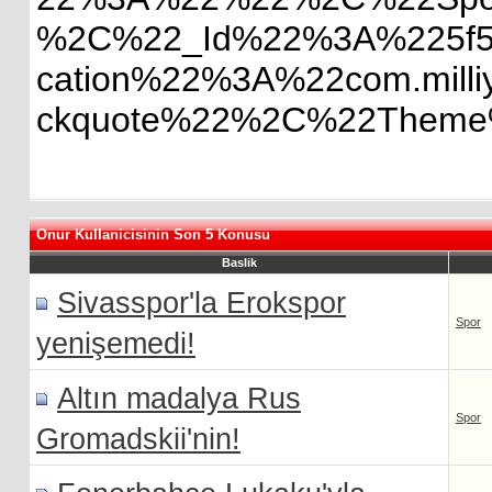
%2C%22_Id%22%3A%225f5f4
cation%22%3A%22com.milliy
ckquote%22%2C%22Theme%22%3
Onur Kullanicisinin Son 5 Konusu
Baslik
Sivasspor'la Erokspor
Spor
yenişemedi!
Altın madalya Rus
Spor
Gromadskii'nin!