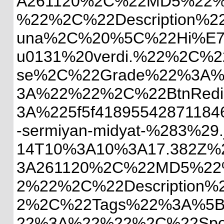
A261120%2C%22MD5%22%3A
%22%2C%22Description%22
una%2C%20%5C%22Hi%E7%2
u0131%20verdi.%22%2C%2
se%2C%22Grade%22%3A%22
3A%22%22%2C%22BtnRedire
3A%225f5f418955428711846
-sermiyan-midyat-%283%29
14T10%3A10%3A17.382Z%2
3A261120%2C%22MD5%22%3A
2%22%2C%22Description
2%2C%22Tags%22%3A%5B%5
22%3A%22%22%2C%22Spons