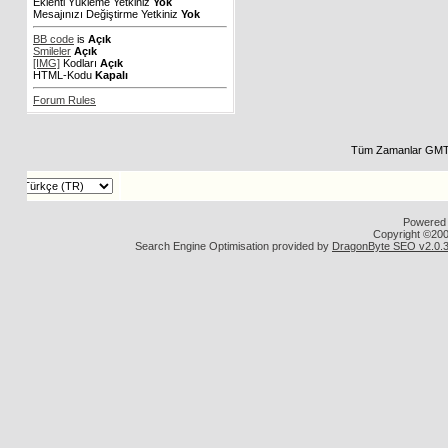
Eklenti Yükleme Yetkiniz
Yok
Mesajınızı Değiştirme Yetkiniz
Yok
BB code
is
Açık
Smileler
Açık
[IMG]
Kodları
Açık
HTML-Kodu
Kapalı
Forum Rules
Tüm Zamanlar GMT Olara
Powered by vBu
Copyright ©2000 - 20
Search Engine Optimisation provided by
DragonByte SEO v2.0.36 (Lit