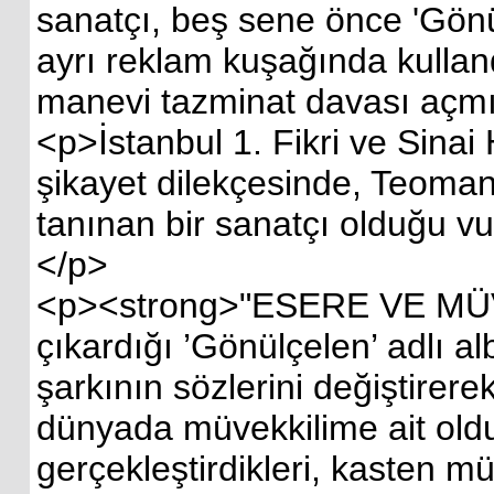
sanatçı, beş sene önce 'Gönülçe
ayrı reklam kuşağında kullandığ
manevi tazminat davası açmışt
<p>İstanbul 1. Fikri ve Sinai
şikayet dilekçesinde, Teoman’
tanınan bir sanatçı olduğu vu
</p>
<p><strong>"ESERE VE MÜVEKK
çıkardığı ’Gönülçelen’ adlı alb
şarkının sözlerini değiştirerek 
dünyada müvekkilime ait olduğu 
gerçekleştirdikleri, kasten müv