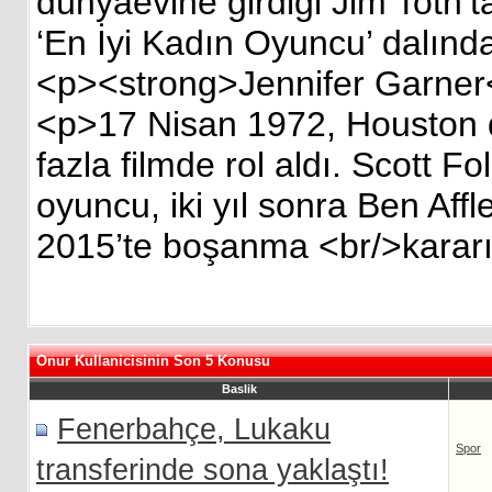
dünyaevine girdiği Jim Toth’t
‘En İyi Kadın Oyuncu’ dalın
<p><strong>Jennifer Garner
<p>17 Nisan 1972, Houston 
fazla filmde rol aldı. Scott Fo
oyuncu, iki yıl sonra Ben Affl
2015’te boşanma <br/>kararı 
Onur Kullanicisinin Son 5 Konusu
Baslik
Fenerbahçe, Lukaku
Spor
transferinde sona yaklaştı!