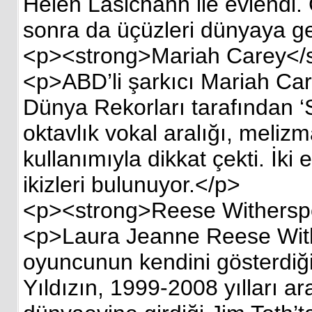
Helen Lasichanh ile evlendi. 
sonra da üçüzleri dünyaya ge
<p><strong>Mariah Carey</
<p>ABD’li şarkıcı Mariah Ca
Dünya Rekorları tarafından 
oktavlık vokal aralığı, melizma
kullanımıyla dikkat çekti. İk
ikizleri bulunuyor.</p>
<p><strong>Reese Withersp
<p>Laura Jeanne Reese With
oyuncunun kendini gösterdiği
Yıldızın, 1999-2008 yılları ar