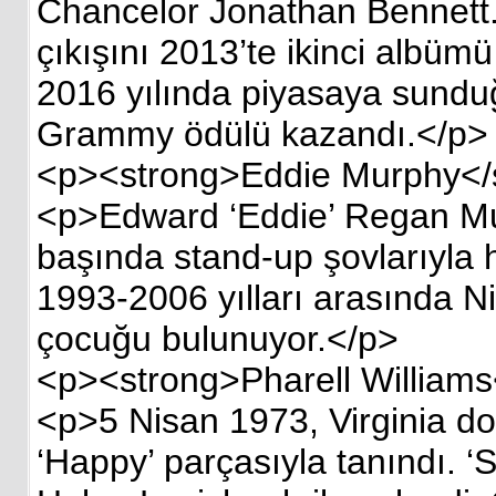
Chancelor Jonathan Bennett. 
çıkışını 2013’te ikinci albüm
2016 yılında piyasaya sundu
Grammy ödülü kazandı.</p>
<p><strong>Eddie Murphy</
<p>Edward ‘Eddie’ Regan Mur
başında stand-up şovlarıyla h
1993-2006 yılları arasında Ni
çocuğu bulunuyor.</p>
<p><strong>Pharell Williams
<p>5 Nisan 1973, Virginia do
‘Happy’ parçasıyla tanındı. ‘