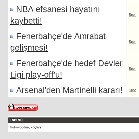
NBA efsanesi hayatını
Spor
kaybetti!
Fenerbahçe'de Amrabat
Spor
gelişmesi!
Fenerbahçe'de hedef Devler
Spor
Ligi play-off'u!
Arsenal'den Martinelli kararı!
Spor
Etiketler
hollywoodun
,
koçları