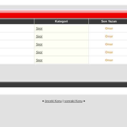
Kategori
Son Yazan
Spor
Onur
Spor
Onur
Spor
Onur
Spor
Onur
Spor
Onur
«
önceki Konu
|
sonraki Konu
»