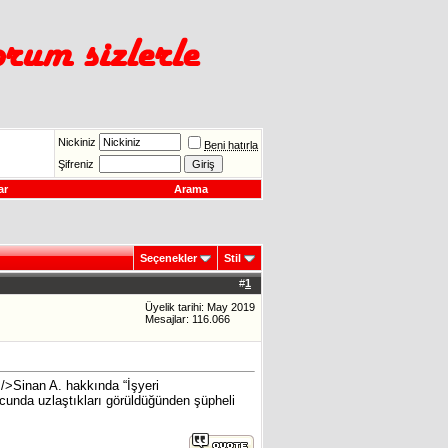
Nickiniz
Beni hatırla
Şifreniz
ar
Arama
Seçenekler
Stil
#
1
Üyelik tarihi: May 2019
Mesajlar: 116.066
/>Sinan A. hakkında “İşyeri
nucunda uzlaştıkları görüldüğünden şüpheli