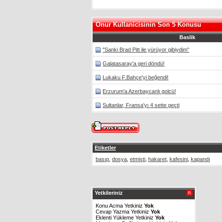
Onur Kullanicisinin Son 5 Konusu
Baslik
"Sanki Brad Pitt ile yürüyor gibiydim"
Galatasaray'a geri döndü!
Lukaku F.Bahçe'yi beğendi!
Erzurum'a Azerbaycanlı golcü!
Sultanlar, Fransa'yı 4 sette geçti
Etiketler
basıp
,
dosya
,
etmişti
,
hakaret
,
kafesini
,
kapandı
Yetkileriniz
Konu Acma Yetkiniz
Yok
Cevap Yazma Yetkiniz
Yok
Eklenti Yükleme Yetkiniz
Yok