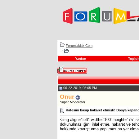
Forumlaklak.Com
Yardım
Toplul
06-22-2019, 05:05 PM
Onur
Super Moderator
Kafesini basıp hakaret etmişti! Dosya kapand
<img align="left" width="100" height="75" s
dokunulmazlığını ihlal etme, hakaret ve tehd
hakkında kovuşturma yapılmasına yer olmadığı