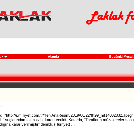
uk
Ajanda
Bugünki Mesajl
ı
rc="http://i.milliyet.com.tr/YeniAnaResim/2019/06/22/fft99_mf14032832.Jpeg" 
it” suçlarından takipsizlik kararı verildi. Kararda, “Tarafların müzakereler so
na karar verilmiştir” denildi. (Hürriyet) ...