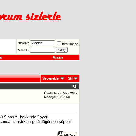
Nickiniz
Beni hatırla
Şifreniz
ar
Arama
Seçenekler
Stil
#
1
Üyelik tarihi: May 2019
Mesajlar: 116.050
/>Sinan A. hakkında “İşyeri
nucunda uzlaştıkları görüldüğünden şüpheli