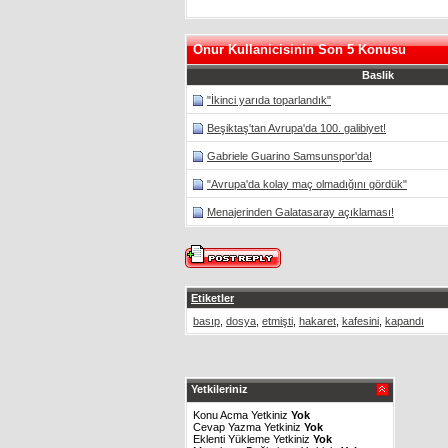
Onur Kullanicisinin Son 5 Konusu
Baslik
"İkinci yarıda toparlandık"
Beşiktaş'tan Avrupa'da 100. galibiyet!
Gabriele Guarino Samsunspor'da!
"Avrupa'da kolay maç olmadığını gördük"
Menajerinden Galatasaray açıklaması!
Etiketler
basıp
,
dosya
,
etmişti
,
hakaret
,
kafesini
,
kapandı
Yetkileriniz
Konu Acma Yetkiniz
Yok
Cevap Yazma Yetkiniz
Yok
Eklenti Yükleme Yetkiniz
Yok