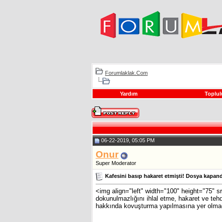
Forumlaklak.Com
Yardım
Toplul
06-22-2019, 05:05 PM
Onur
Super Moderator
Kafesini basıp hakaret etmişti! Dosya kapand
<img align="left" width="100" height="75" s
dokunulmazlığını ihlal etme, hakaret ve tehd
hakkında kovuşturma yapılmasına yer olmadığı