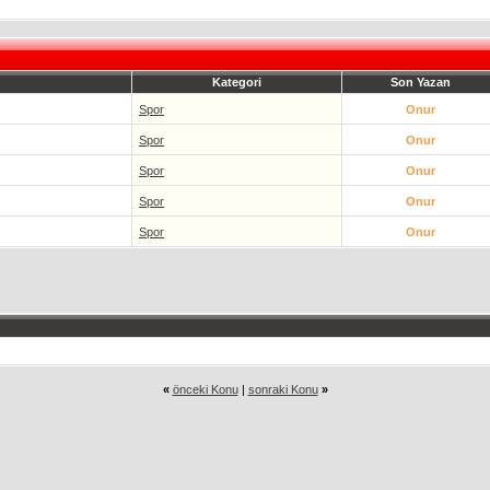
Kategori
Son Yazan
Spor
Onur
Spor
Onur
Spor
Onur
Spor
Onur
Spor
Onur
«
önceki Konu
|
sonraki Konu
»