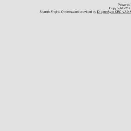
Powered b
Copyright ©2000
Search Engine Optimisation provided by
DragonByte SEO v2.0.36