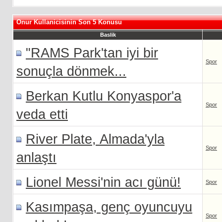
Onur Kullanicisinin Son 5 Konusu
Baslik
"RAMS Park'tan iyi bir
Spor
sonuçla dönmek...
Berkan Kutlu Konyaspor'a
Spor
veda etti
River Plate, Almada'yla
Spor
anlaştı
Lionel Messi'nin acı günü!
Spor
Kasımpaşa, genç oyuncuyu
Spor