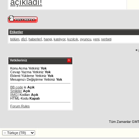
açıkladı!
Etiketler
bölüm
,
dİzİ
,
haberlerİ
,
hangi
,
katılıyor
,
kızılcık
,
oyuncu
,
yeni
,
şerbeti
«
Yetkileriniz
Konu Acma Yetkiniz
Yok
Cevap Yazma Yetkiniz
Yok
Eklenti Yükleme Yetkiniz
Yok
Mesajınızı Değiştirme Yetkiniz
Yok
BB code
is
Açık
Smileler
Açık
[IMG]
Kodları
Açık
HTML-Kodu
Kapalı
Forum Rules
Tüm Zamanlar GMT 