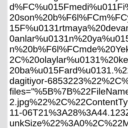
d%FC%u015Fmedi%u011Fi
20son%20b%F6l%FCm%FCyl
15F%u0131rtmaya%20deva
0anlar%u0131n%20ya%u0
n%20b%F6l%FCmde%20Yek
2C%20olaylar%u0131%20ke
20ba%u015Fard%u0131.%22%
dagitiyor-6853223%22%2C
files="%5B%7B%22FileNa
2.jpg%22%2C%22ContentT
11-06T21%3A28%3A44.12
unkSize%22%3A0%2C%22M