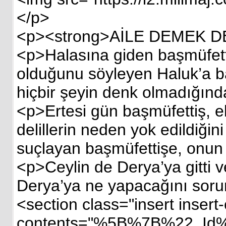
</p>
<p><strong>AİLE DEMEK D
<p>Halasına giden başmüfettiş
olduğunu söyleyen Haluk’a ba
hiçbir şeyin denk olmadığınd
<p>Ertesi gün başmüfettiş, eki
delillerin neden yok edildiğin
suçlayan başmüfettişe, onun g
<p>Ceylin de Derya’ya gitti 
Derya’ya ne yapacağını soru
<section class="insert inser
contents="%5B%7B%22_Id