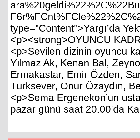
ara%20geldi%22%2C%22Bu
F6r%FCnt%FCle%22%2C%22
type="Content">Yargı’da Yekt
<p><strong>OYUNCU KADR
<p>Sevilen dizinin oyuncu k
Yılmaz Ak, Kenan Bal, Zeyno 
Ermakastar, Emir Özden, Sam
Türksever, Onur Özaydın, Ber
<p>Sema Ergenekon’un usta kal
pazar günü saat 20.00’da Ka