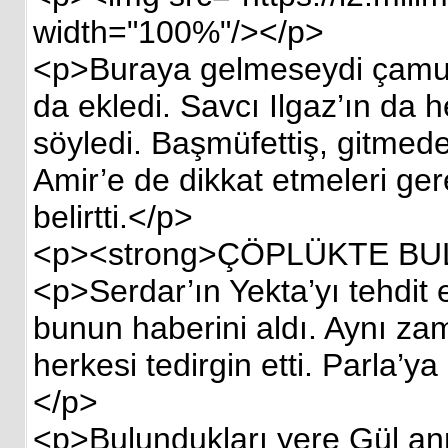
width="100%"/></p>
<p>Buraya gelmeseydi çamur 
da ekledi. Savcı Ilgaz’ın da h
söyledi. Başmüfettiş, gitmed
Amir’e de dikkat etmeleri ger
belirtti.</p>
<p><strong>ÇÖPLÜKTE BUL
<p>Serdar’ın Yekta’yı tehdit
bunun haberini aldı. Aynı zam
herkesi tedirgin etti. Parla’y
</p>
<p>Bulundukları yere Gül ann