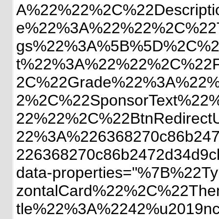
A%22%22%2C%22Descrip
e%22%3A%22%22%2C%22T
gs%22%3A%5B%5D%2C%22
t%22%3A%22%22%2C%22Fi
2C%22Grade%22%3A%22%
2%2C%22SponsorText%22
22%22%2C%22BtnRedirec
22%3A%226368270c86b24
226368270c86b2472d34d9c
data-properties="%7B%2
zontalCard%22%2C%22Th
tle%22%3A%2242%u2019nc