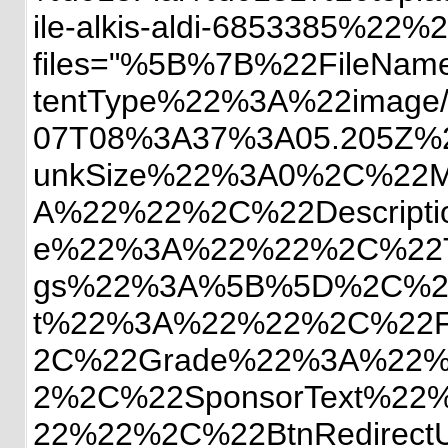
ile-alkis-aldi-6853385%2
files="%5B%7B%22FileNa
tentType%22%3A%22image
07T08%3A37%3A05.205Z
unkSize%22%3A0%2C%22M
A%22%22%2C%22Descrip
e%22%3A%22%22%2C%22T
gs%22%3A%5B%5D%2C%22
t%22%3A%22%22%2C%22Fi
2C%22Grade%22%3A%22%
2%2C%22SponsorText%22
22%22%2C%22BtnRedirec