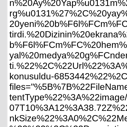
n%20Ay%20Yap%u0131m%20
rg%u0131%27%2C%20yay%
20yeni%20b%F6l%FCm%FC
tirdi.%20Dizinin%20ekran
b%F6l%FCm%FC%20hem%20
yal%20medya%20g%FCndem
ti.%22%2C%22Url%22%3A%22/c
konusuldu-6853442%22%2C
files="%5B%7B%22FileNa
tentType%22%3A%22image
07T10%3A12%3A38.72Z%
nkSize%22%3A0%2C%22Me