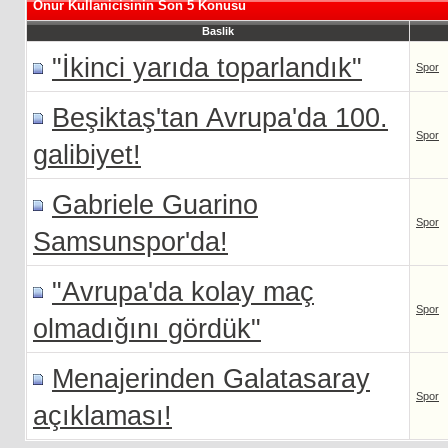
Onur Kullanicisinin Son 5 Konusu
Baslik
"İkinci yarıda toparlandık"
Spor
Beşiktaş'tan Avrupa'da 100.
Spor
galibiyet!
Gabriele Guarino
Spor
Samsunspor'da!
"Avrupa'da kolay maç
Spor
olmadığını gördük"
Menajerinden Galatasaray
Spor
açıklaması!