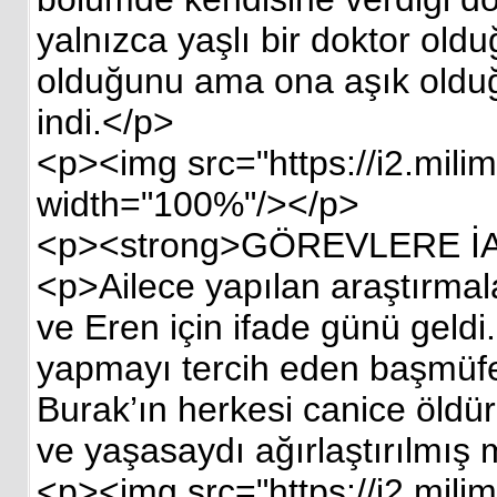
yalnızca yaşlı bir doktor ol
olduğunu ama ona aşık olduğu
indi.</p>
<p><img src="https://i2.mil
width="100%"/></p>
<p><strong>GÖREVLERE İA
<p>Ailece yapılan araştırmala
ve Eren için ifade günü geld
yapmayı tercih eden başmüfe
Burak’ın herkesi canice öldür
ve yaşasaydı ağırlaştırılmış
<p><img src="https://i2.mil