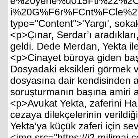
e%20yerle%u015Fti%22%2
i%20G%F6r%FCnt%FCle%22
type="Content">'Yargı', sokak
<p>Çınar, Serdar’ı aradıkları
geldi. Dede Merdan, Yekta ile
<p>Cinayet büroya giden başm
Dosyadaki eksikleri görmek v
dosyasına dair kendisinden as
soruşturmanın başına amiri a
<p>Avukat Yekta, zaferini Halu
cezaya dilekçelerinin verildiğ
Yekta’ya küçük zaferi için sev
<img src="https://i2.milima