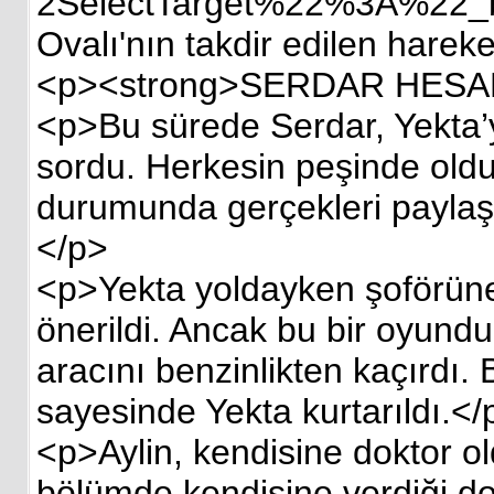
2SelectTarget%22%3A%22_bl
Ovalı'nın takdir edilen harek
<p><strong>SERDAR HESAP
<p>Bu sürede Serdar, Yekta’y
sordu. Herkesin peşinde oldu
durumunda gerçekleri paylaşac
</p>
<p>Yekta yoldayken şoförüne b
önerildi. Ancak bu bir oyund
aracını benzinlikten kaçırdı. 
sayesinde Yekta kurtarıldı.</
<p>Aylin, kendisine doktor old
bölümde kendisine verdiği do