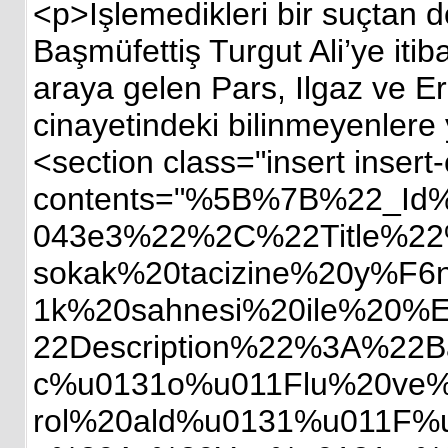
<p>İşlemedikleri bir suçtan 
Başmüfettiş Turgut Ali’ye itib
araya gelen Pars, Ilgaz ve E
cinayetindeki bilinmeyenlere 
<section class="insert inser
contents="%5B%7B%22_Id
043e3%22%2C%22Title%2
sokak%20tacizine%20y%F6
1k%20sahnesi%20ile%20
22Description%22%3A%22
c%u0131o%u011Flu%20ve%
rol%20ald%u0131%u011F%