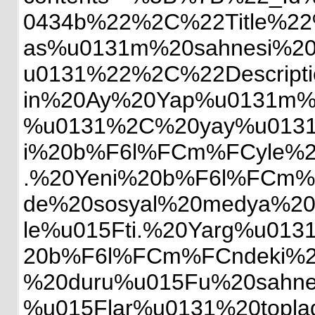
0434b%22%2C%22Title%2
as%u0131m%20sahnesi%20
u0131%22%2C%22Descrip
in%20Ay%20Yap%u0131m%2
%u0131%2C%20yay%u0131n
i%20b%F6l%FCm%FCyle%20
.%20Yeni%20b%F6l%FCm%2
de%20sosyal%20medya%20
le%u015Fti.%20Yarg%u01
20b%F6l%FCm%FCndeki%2
%20duru%u015Fu%20sahne
%u015Flar%u0131%20topla