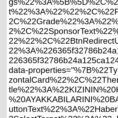
gs%22%3A%5B%5D%2C%22
t%22%3A%22%22%2C%22Fi
2C%22Grade%22%3A%22%
2%2C%22SponsorText%22
22%22%2C%22BtnRedirec
22%3A%226365f32786b24
226365f32786b24a125ca12
data-properties="%7B%2
zontalCard%22%2C%22Th
tle%22%3A%22KIZININ%2
%20AYAKKABILARINI%20B
uttonText%22%3A%22Hab