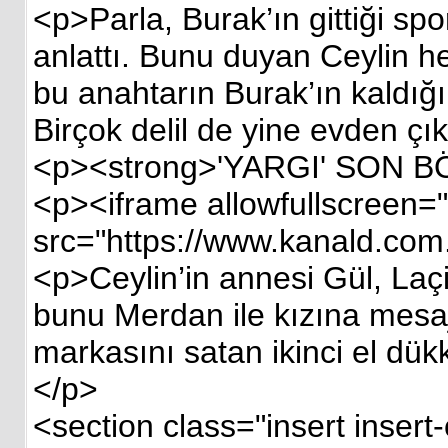
<p>Parla, Burak’ın gittiği sp
anlattı. Bunu duyan Ceylin he
bu anahtarın Burak’ın kaldığ
Birçok delil de yine evden çık
<p><strong>'YARGI' SON BÖ
<p><iframe allowfullscreen="
src="https://www.kanald.co
<p>Ceylin’in annesi Gül, Laçin
bunu Merdan ile kızına mesaj 
markasını satan ikinci el dükk
</p>
<section class="insert inser