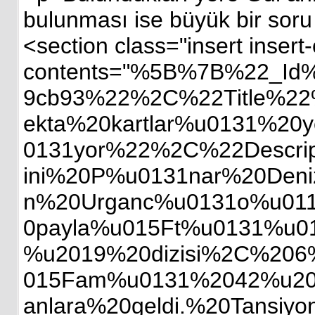
bulunması ise büyük bir soru 
<section class="insert inser
contents="%5B%7B%22_Id
9cb93%22%2C%22Title%2
ekta%20kartlar%u0131%20
0131yor%22%2C%22Descrip
ini%20P%u0131nar%20Den
n%20Urganc%u0131o%u011
0payla%u015Ft%u0131%u
%u2019%20dizisi%2C%20
015Fam%u0131%2042%u20
anlara%20geldi.%20Tansiy