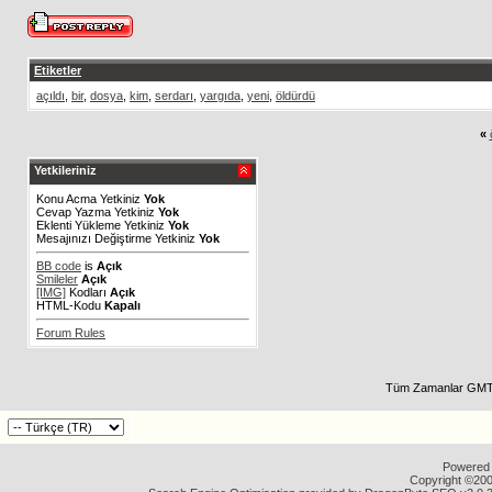
Etiketler
açıldı
,
bir
,
dosya
,
kim
,
serdarı
,
yargıda
,
yeni
,
öldürdü
«
Yetkileriniz
Konu Acma Yetkiniz
Yok
Cevap Yazma Yetkiniz
Yok
Eklenti Yükleme Yetkiniz
Yok
Mesajınızı Değiştirme Yetkiniz
Yok
BB code
is
Açık
Smileler
Açık
[IMG]
Kodları
Açık
HTML-Kodu
Kapalı
Forum Rules
Tüm Zamanlar GMT 
Powered b
Copyright ©2000