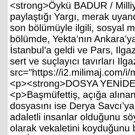
<strong>Öykü BADUR / Milliy
paylaştığı Yargı, merak uyand
son bölümüyle ilgili, sosyal 
bölümde, Yekta’nın Ankara’ya
İstanbul’a geldi ve Pars, Ilga
sert ve suçlayıcı tavırları Il
src="https://i2.milimaj.com
<p><strong>DOSYA YENİDEN
<p>Başmüfettiş, açığa alınan P
dosyasını ise Derya Savcı’ya 
adaletli insanlar olduğunu s
olarak vekaletini koyduğunu be