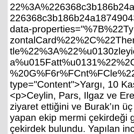
22%3A%226368c3b186b24
226368c3b186b24a1874904
data-properties="%7B%2
zontalCard%22%2C%22Th
tle%22%3A%22%u0130zleyi
a%u015Fatt%u0131%22%2C
%20G%F6r%FCnt%FCle%22%
type="Content">Yargı, 10 Kas
<p>Ceylin, Pars, Ilgaz ve E
ziyaret ettiğini ve Burak’ın 
yapan ekip mermi çekirdeği g
çekirdek bulundu. Yapılan inc