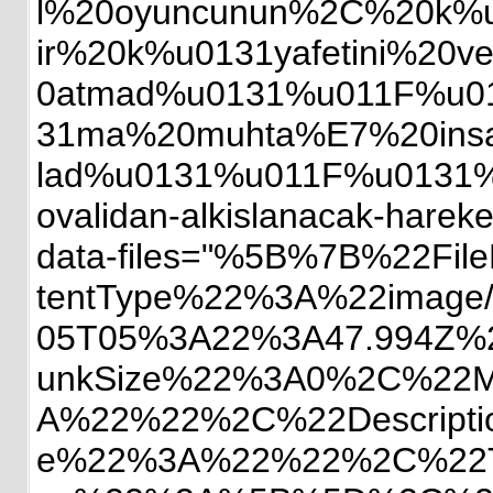
l%20oyuncunun%2C%20k%
ir%20k%u0131yafetini%20
0atmad%u0131%u011F%u01
31ma%20muhta%E7%20ins
lad%u0131%u011F%u0131%
ovalidan-alkislanacak-ha
data-files="%5B%7B%22F
tentType%22%3A%22image
05T05%3A22%3A47.994Z
unkSize%22%3A0%2C%22M
A%22%22%2C%22Descrip
e%22%3A%22%22%2C%22T