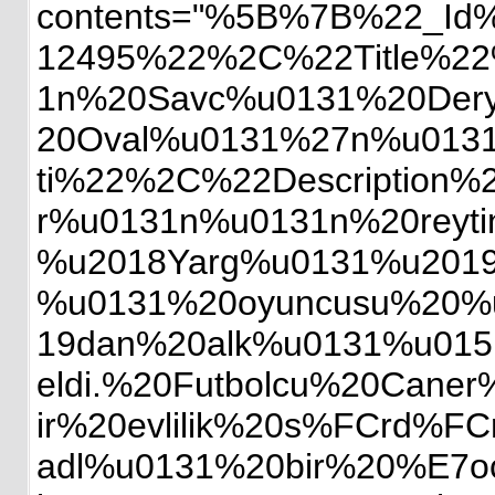
contents="%5B%7B%22_Id
12495%22%2C%22Title%2
1n%20Savc%u0131%20Der
20Oval%u0131%27n%u0131n
ti%22%2C%22Description
r%u0131n%u0131n%20reytin
%u2018Yarg%u0131%u201
%u0131%20oyuncusu%20%
19dan%20alk%u0131%u015F
eldi.%20Futbolcu%20Caner
ir%20evlilik%20s%FCrd%F
adl%u0131%20bir%20%E7