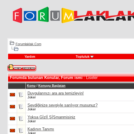
Forumlaklak.Com
Yardım
Topluluk
Forumda bulunan Konular, Forum ismi
: Liseler
Konu
/
Konuyu Başlatan
Duygularınızı ara ara temizleyin!
Joker
Sevdiğinize sevgiyle sarılıyor musunuz?
Joker
Yoksa Gİzlİ ŞİŞmanmisiniz
Joker
Kadının Tanımı
Joker