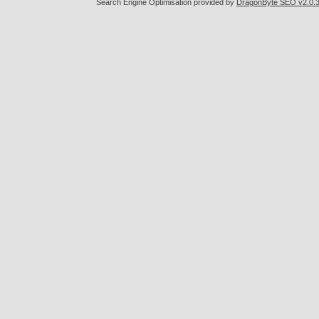
Search Engine Optimisation provided by
DragonByte SEO v2.0.36