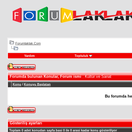
Forumlaklak.Com
Yardım
Topluluk
Forumda bulunan Konular, Forum ismi
: Kültür ve Sanat
Konu
/
Konuyu Başlatan
Bu forumda he
Gösteriliş ayarları
Toplam 0 adet konudan sayfa basi 0 ile 0 arasi kadar konu gösteriliyor