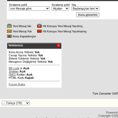
Sıralama şekli
Sıralama şekli
Yaş
Yeni Mesaj Var
Hit Konuya Yeni Mesaj Yazılmış
Yeni Mesaj Yok
Hit Konuya Yeni Mesaj Yazılmamış
Konu Kapatılmıştır
Yetkileriniz
Konu Acma Yetkiniz
Yok
Cevap Yazma Yetkiniz
Yok
Eklenti Yükleme Yetkiniz
Yok
Mesajınızı Değiştirme Yetkiniz
Yok
BB code
is
Açık
Smileler
Açık
[IMG]
Kodları
Açık
HTML-Kodu
Kapalı
Forum Rules
Tüm Zamanlar GMT 
Powered b
Copyright ©2000