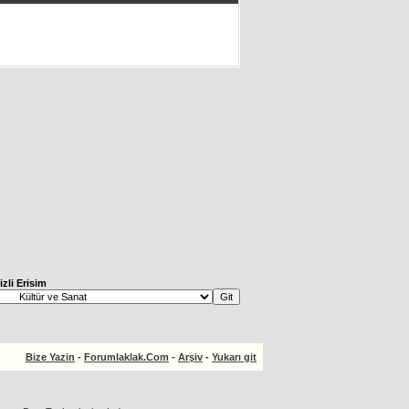
izli Erisim
Bize Yazin
-
Forumlaklak.Com
-
Arşiv
-
Yukarı git