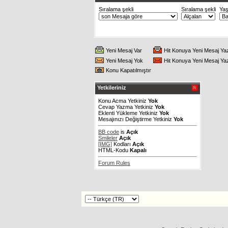
Sıralama şekli
Sıralama şekli
Ya
Yeni Mesaj Var
Hit Konuya Yeni Mesaj Ya
Yeni Mesaj Yok
Hit Konuya Yeni Mesaj Ya
Konu Kapatılmıştır
Yetkileriniz
Konu Acma Yetkiniz
Yok
Cevap Yazma Yetkiniz
Yok
Eklenti Yükleme Yetkiniz
Yok
Mesajınızı Değiştirme Yetkiniz
Yok
BB code
is
Açık
Smileler
Açık
[IMG]
Kodları
Açık
HTML-Kodu
Kapalı
Forum Rules