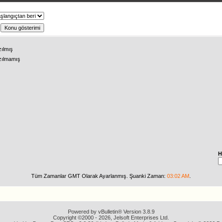
ş
zılmış
zılmamış
H
Tüm Zamanlar GMT Olarak Ayarlanmış. Şuanki Zaman:
03:02 AM
.
Powered by vBulletin® Version 3.8.9
Copyright ©2000 - 2026, Jelsoft Enterprises Ltd.