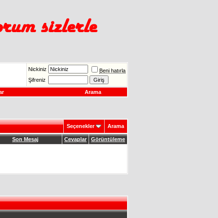
Nickiniz
Beni hatırla
Şifreniz
ar
Arama
Seçenekler
Arama
Son Mesaj
Cevaplar
Görüntüleme