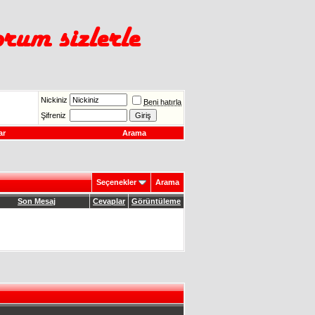
Nickiniz
Beni hatırla
Şifreniz
ar
Arama
Seçenekler
Arama
Son Mesaj
Cevaplar
Görüntüleme