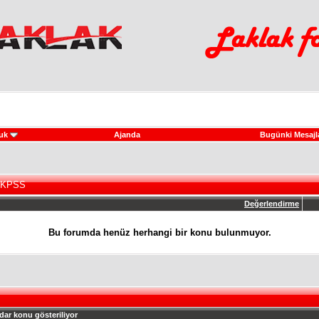
uk
Ajanda
Bugünki Mesajl
 KPSS
Değerlendirme
Bu forumda henüz herhangi bir konu bulunmuyor.
dar konu gösteriliyor