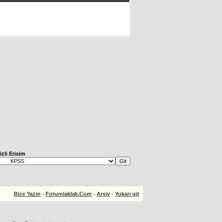
izli Erisim
Bize Yazin
-
Forumlaklak.Com
-
Arşiv
-
Yukarı git