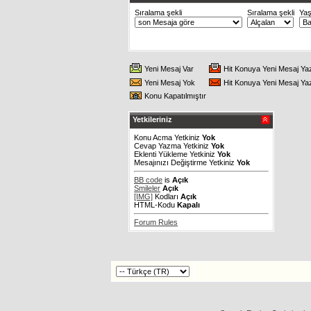
Sıralama şekli
Sıralama şekli
Ya
Yeni Mesaj Var
Hit Konuya Yeni Mesaj Ya
Yeni Mesaj Yok
Hit Konuya Yeni Mesaj Ya
Konu Kapatılmıştır
Yetkileriniz
Konu Acma Yetkiniz
Yok
Cevap Yazma Yetkiniz
Yok
Eklenti Yükleme Yetkiniz
Yok
Mesajınızı Değiştirme Yetkiniz
Yok
BB code
is
Açık
Smileler
Açık
[IMG]
Kodları
Açık
HTML-Kodu
Kapalı
Forum Rules