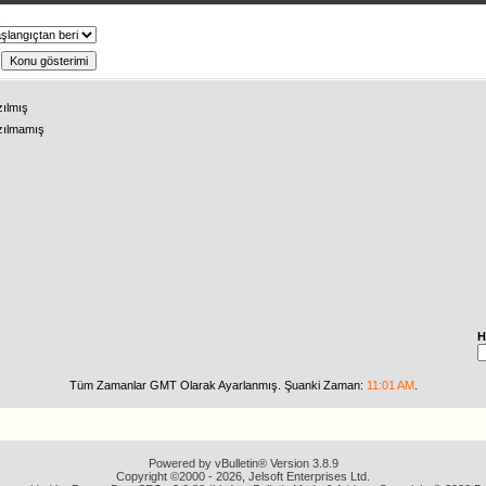
ş
zılmış
zılmamış
H
Tüm Zamanlar GMT Olarak Ayarlanmış. Şuanki Zaman:
11:01 AM
.
Powered by vBulletin® Version 3.8.9
Copyright ©2000 - 2026, Jelsoft Enterprises Ltd.