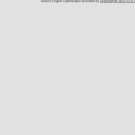
Search Engine Optimisation provided by
DragonByte SEO v2.0.36