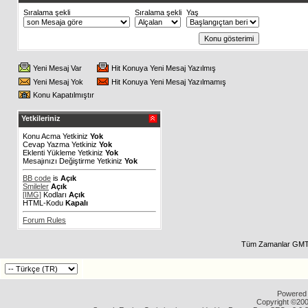
Sıralama şekli
Sıralama şekli
Yaş
Yeni Mesaj Var
Hit Konuya Yeni Mesaj Yazılmış
Yeni Mesaj Yok
Hit Konuya Yeni Mesaj Yazılmamış
Konu Kapatılmıştır
Yetkileriniz
Konu Acma Yetkiniz
Yok
Cevap Yazma Yetkiniz
Yok
Eklenti Yükleme Yetkiniz
Yok
Mesajınızı Değiştirme Yetkiniz
Yok
BB code
is
Açık
Smileler
Açık
[IMG]
Kodları
Açık
HTML-Kodu
Kapalı
Forum Rules
Tüm Zamanlar GMT 
Powered b
Copyright ©2000