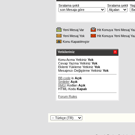
Sıralama şekli
Sıralama şekli
Ya
Yeni Mesaj Var
Hit Konuya Yeni Mesaj Ya
Yeni Mesaj Yok
Hit Konuya Yeni Mesaj Ya
Konu Kapatılmıştır
Yetkileriniz
Konu Acma Yetkiniz
Yok
Cevap Yazma Yetkiniz
Yok
Eklenti Yükleme Yetkiniz
Yok
Mesajınızı Değiştirme Yetkiniz
Yok
BB code
is
Açık
Smileler
Açık
[IMG]
Kodları
Açık
HTML-Kodu
Kapalı
Forum Rules