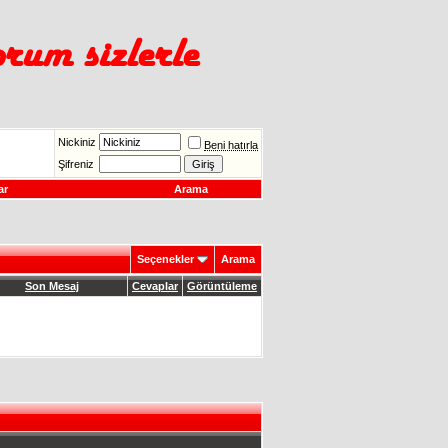
Nickiniz
Beni hatırla
Şifreniz
ar
Arama
Seçenekler
Arama
Son Mesaj
Cevaplar
Görüntüleme