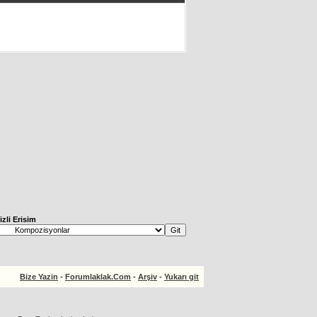
izli Erisim
Bize Yazin
-
Forumlaklak.Com
-
Arşiv
-
Yukarı git