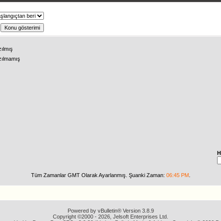
ş
zılmış
zılmamış
H
Tüm Zamanlar GMT Olarak Ayarlanmış. Şuanki Zaman:
06:45 PM
.
Powered by vBulletin® Version 3.8.9
Copyright ©2000 - 2026, Jelsoft Enterprises Ltd.