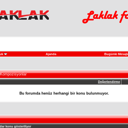
uk
Ajanda
Bugünki Mesajl
 Kompozisyonlar
Değerlendirme
Bu forumda henüz herhangi bir konu bulunmuyor.
dar konu gösteriliyor