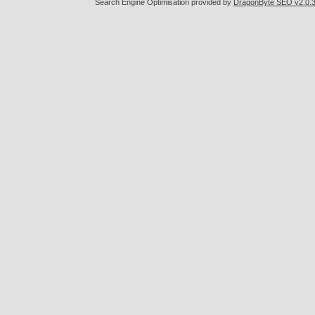
Search Engine Optimisation provided by
DragonByte SEO v2.0.36