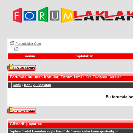
Forumlaklak.Com
Yardım
Topluluk
Forumda bulunan Konular, Forum ismi
: Kız Tavlama Dersleri
Konu
/
Konuyu Başlatan
Bu forumda he
Gösteriliş ayarları
Toplam 0 adet konudan sayfa basi 0 ile 0 arasi kadar konu gösteriliyor