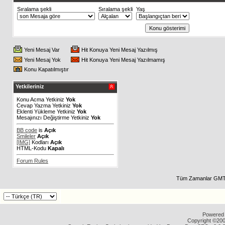
Sıralama şekli
Sıralama şekli
Yaş
Yeni Mesaj Var
Hit Konuya Yeni Mesaj Yazılmış
Yeni Mesaj Yok
Hit Konuya Yeni Mesaj Yazılmamış
Konu Kapatılmıştır
Yetkileriniz
Konu Acma Yetkiniz
Yok
Cevap Yazma Yetkiniz
Yok
Eklenti Yükleme Yetkiniz
Yok
Mesajınızı Değiştirme Yetkiniz
Yok
BB code
is
Açık
Smileler
Açık
[IMG]
Kodları
Açık
HTML-Kodu
Kapalı
Forum Rules
Tüm Zamanlar GMT 
Powered b
Copyright ©2000