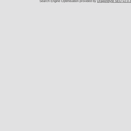
Search Engine Optimisation provided by
DragonByte SEO v2.0.36