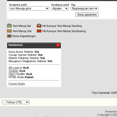
Sıralama şekli
Sıralama şekli
Yaş
Yeni Mesaj Var
Hit Konuya Yeni Mesaj Yazılmış
Yeni Mesaj Yok
Hit Konuya Yeni Mesaj Yazılmamış
Konu Kapatılmıştır
Yetkileriniz
Konu Acma Yetkiniz
Yok
Cevap Yazma Yetkiniz
Yok
Eklenti Yükleme Yetkiniz
Yok
Mesajınızı Değiştirme Yetkiniz
Yok
BB code
is
Açık
Smileler
Açık
[IMG]
Kodları
Açık
HTML-Kodu
Kapalı
Forum Rules
Tüm Zamanlar GMT 
Powered b
Copyright ©2000