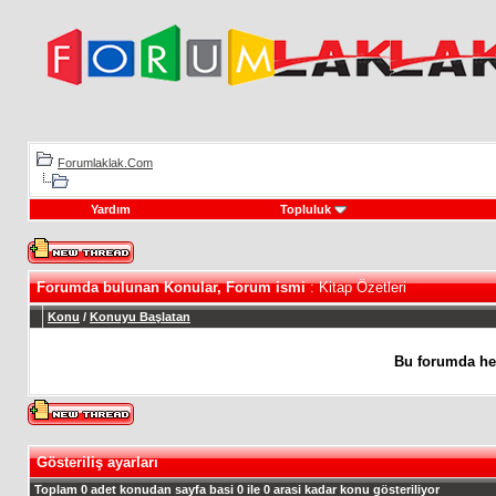
Forumlaklak.Com
Yardım
Topluluk
Forumda bulunan Konular, Forum ismi
: Kitap Özetleri
Konu
/
Konuyu Başlatan
Bu forumda he
Gösteriliş ayarları
Toplam 0 adet konudan sayfa basi 0 ile 0 arasi kadar konu gösteriliyor