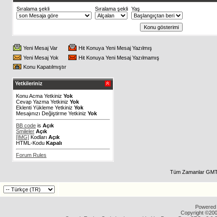
Sıralama şekli
Sıralama şekli
Yaş
Yeni Mesaj Var
Hit Konuya Yeni Mesaj Yazılmış
Yeni Mesaj Yok
Hit Konuya Yeni Mesaj Yazılmamış
Konu Kapatılmıştır
Yetkileriniz
Konu Acma Yetkiniz
Yok
Cevap Yazma Yetkiniz
Yok
Eklenti Yükleme Yetkiniz
Yok
Mesajınızı Değiştirme Yetkiniz
Yok
BB code
is
Açık
Smileler
Açık
[IMG]
Kodları
Açık
HTML-Kodu
Kapalı
Forum Rules
Tüm Zamanlar GMT 
Powered b
Copyright ©2000