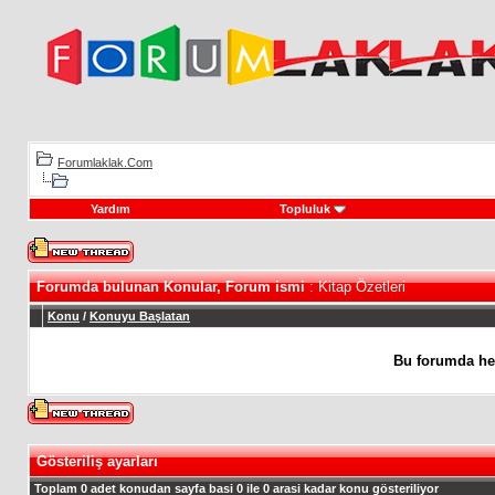
Forumlaklak.Com
Yardım
Topluluk
Forumda bulunan Konular, Forum ismi
: Kitap Özetleri
Konu
/
Konuyu Başlatan
Bu forumda he
Gösteriliş ayarları
Toplam 0 adet konudan sayfa basi 0 ile 0 arasi kadar konu gösteriliyor