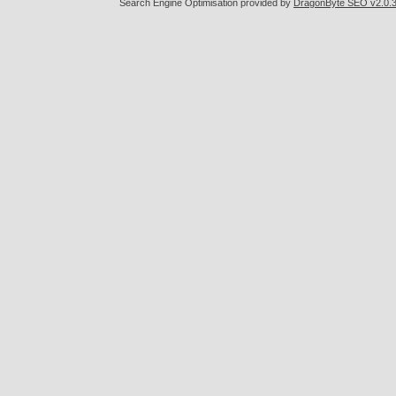
Search Engine Optimisation provided by
DragonByte SEO v2.0.36