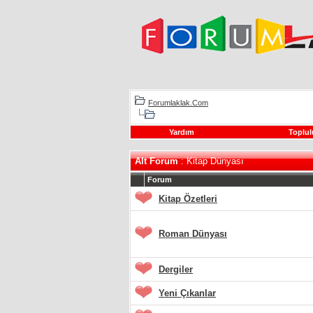
Forumlaklak.Com
Yardım
Toplul
Alt Forum
: Kitap Dünyası
Forum
Kitap Özetleri
Roman Dünyası
Dergiler
Yeni Çıkanlar