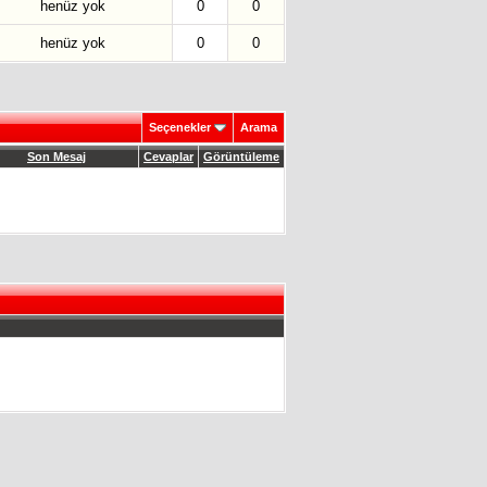
henüz yok
0
0
henüz yok
0
0
Seçenekler
Arama
Son Mesaj
Cevaplar
Görüntüleme