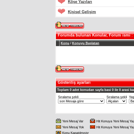
Köşe Yazıları
Kişisel Gelişim
Forumda bulunan Konular, Forum ismi
:
Konu
/
Konuyu Başlatan
Gösteriliş ayarları
Toplam 0 adet konudan sayfa basi 0 ile 0 arasi ka
Sıralama şekli
Sıralama şekli
Ya
Yeni Mesaj Var
Hit Konuya Yeni Mesaj Ya
Yeni Mesaj Yok
Hit Konuya Yeni Mesaj Ya
Konu Kapatılmıştır