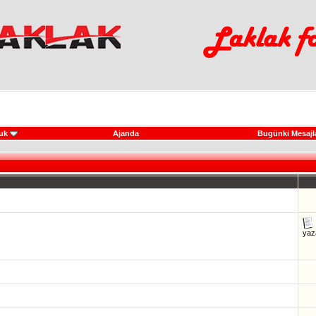
uk
Ajanda
Bugünki Mesajl
ya