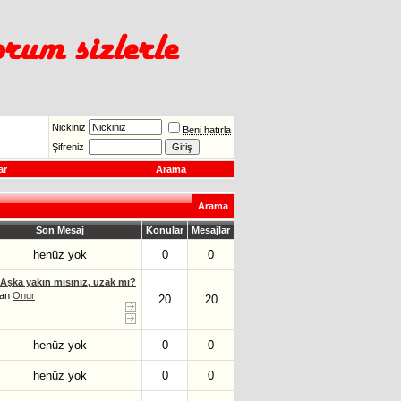
Nickiniz
Beni hatırla
Şifreniz
ar
Arama
Arama
Son Mesaj
Konular
Mesajlar
henüz yok
0
0
Aşka yakın mısınız, uzak mı?
zan
Onur
20
20
henüz yok
0
0
henüz yok
0
0