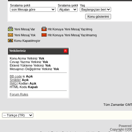
Sıralama şekli
Sıralama şekli
Yaş
Yeni Mesaj Var
Hit Konuya Yeni Mesaj Yazılmış
Yeni Mesaj Yok
Hit Konuya Yeni Mesaj Yazılmamış
Konu Kapatılmıştır
Yetkileriniz
Konu Acma Yetkiniz
Yok
Cevap Yazma Yetkiniz
Yok
Eklenti Yükleme Yetkiniz
Yok
Mesajınızı Değiştirme Yetkiniz
Yok
BB code
is
Açık
Smileler
Açık
[IMG]
Kodları
Açık
HTML-Kodu
Kapalı
Forum Rules
Tüm Zamanlar GMT 
Powered b
Copyright ©2000