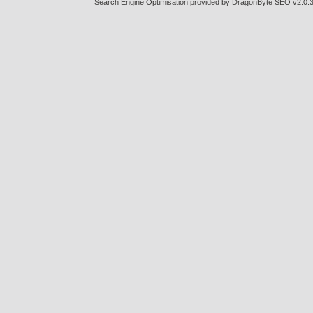
Search Engine Optimisation provided by
DragonByte SEO v2.0.36