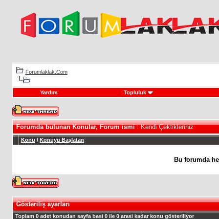
Forumlaklak.Com
Yardım
Topluluk
Forumda bulunan Konular, Forum ismi
: Kendi Çektikleriniz
Konu
/
Konuyu Başlatan
Bu forumda he
Gösteriliş ayarları
Toplam 0 adet konudan sayfa basi 0 ile 0 arasi kadar konu gösteriliyor