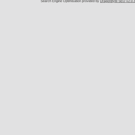
Search Engine Optimisation provided by
DragonByte SEO v2.0.36