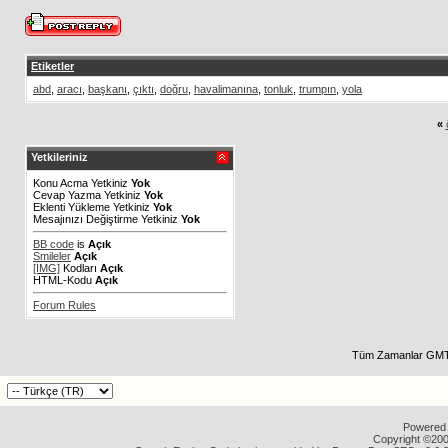
Etiketler
abd
,
aracı
,
başkanı
,
çıktı
,
doğru
,
havalimanına
,
tonluk
,
trumpın
,
yola
«
Yetkileriniz
Konu Acma Yetkiniz
Yok
Cevap Yazma Yetkiniz
Yok
Eklenti Yükleme Yetkiniz
Yok
Mesajınızı Değiştirme Yetkiniz
Yok
BB code
is
Açık
Smileler
Açık
[IMG]
Kodları
Açık
HTML-Kodu
Açık
Forum Rules
Tüm Zamanlar GMT 
Powered b
Copyright ©2000