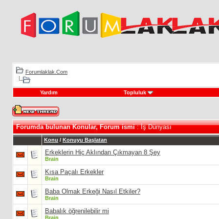
Forumlaklak.Com
Yardım
Topluluk
Forumda bulunan Konular, Forum ismi
: İş Dünyası
Konu
/
Konuyu Başlatan
Erkeklerin Hiç Aklından Çıkmayan 8 Şey
Brain
Kısa Paçalı Erkekler
Brain
Baba Olmak Erkeği Nasıl Etkiler?
Brain
Babalık öğrenilebilir mi
Brain