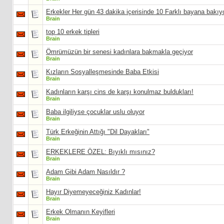
Erkekler Her gün 43 dakika içerisinde 10 Farklı bayana bakıy
Brain
top 10 erkek tipleri
Brain
Ömrümüzün bir senesi kadınlara bakmakla geçiyor
Brain
Kızların Sosyalleşmesinde Baba Etkisi
Brain
Kadınların karşı cins de karşı konulmaz buldukları!
Brain
Baba ilgiliyse çocuklar uslu oluyor
Brain
Türk Erkeğinin Attığı "Dil Dayakları"
Brain
ERKEKLERE ÖZEL: Bıyıklı mısınız?
Brain
Adam Gibi Adam Nasıldır ?
Brain
Hayır Diyemeyeceğiniz Kadınlar!
Brain
Erkek Olmanın Keyifleri
Brain