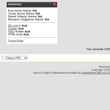
Yetkileriniz
Konu Acma Yetkiniz
Yok
Cevap Yazma Yetkiniz
Yok
Eklenti Yükleme Yetkiniz
Yok
Mesajınızı Değiştirme Yetkiniz
Yok
BB code
is
Açık
Smileler
Açık
[IMG]
Kodları
Açık
HTML-Kodu
Açık
Forum Rules
Tüm Zamanlar GMT 
Powered b
Copyright ©2000
Search Engine Optimisation provided by
DragonByte SEO v2.0.36