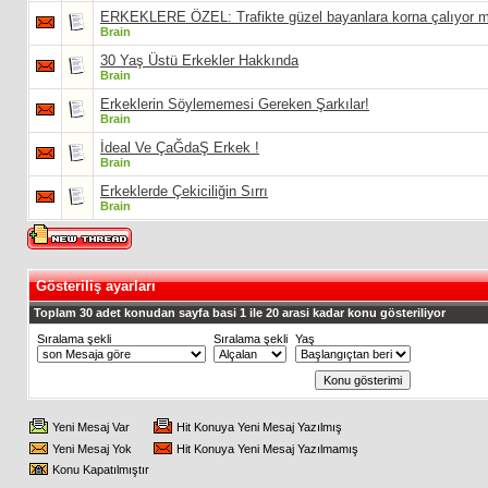
ERKEKLERE ÖZEL: Trafikte güzel bayanlara korna çalıyor 
Brain
30 Yaş Üstü Erkekler Hakkında
Brain
Erkeklerin Söylememesi Gereken Şarkılar!
Brain
İdeal Ve ÇaĞdaŞ Erkek !
Brain
Erkeklerde Çekiciliğin Sırrı
Brain
Gösteriliş ayarları
Toplam 30 adet konudan sayfa basi 1 ile 20 arasi kadar konu gösteriliyor
Sıralama şekli
Sıralama şekli
Yaş
Yeni Mesaj Var
Hit Konuya Yeni Mesaj Yazılmış
Yeni Mesaj Yok
Hit Konuya Yeni Mesaj Yazılmamış
Konu Kapatılmıştır