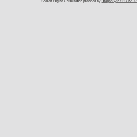
Search Engine Optimisation provided by
DragonByte SEO v2.0.36