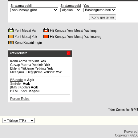
Sıralama şekli
Sıralama şekli
Yaş
Yeni Mesaj Var
Hit Konuya Yeni Mesaj Yazılmış
Yeni Mesaj Yok
Hit Konuya Yeni Mesaj Yazılmamış
Konu Kapatılmıştır
Yetkileriniz
Konu Acma Yetkiniz
Yok
Cevap Yazma Yetkiniz
Yok
Eklenti Yükleme Yetkiniz
Yok
Mesajınızı Değiştirme Yetkiniz
Yok
BB code
is
Açık
Smileler
Açık
[IMG]
Kodları
Açık
HTML-Kodu
Kapalı
Forum Rules
Tüm Zamanlar GMT 
Powered b
Copyright ©2000