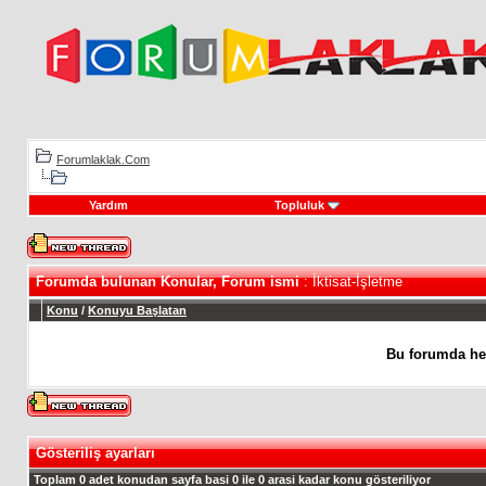
Forumlaklak.Com
Yardım
Topluluk
Forumda bulunan Konular, Forum ismi
: İktisat-İşletme
Konu
/
Konuyu Başlatan
Bu forumda he
Gösteriliş ayarları
Toplam 0 adet konudan sayfa basi 0 ile 0 arasi kadar konu gösteriliyor