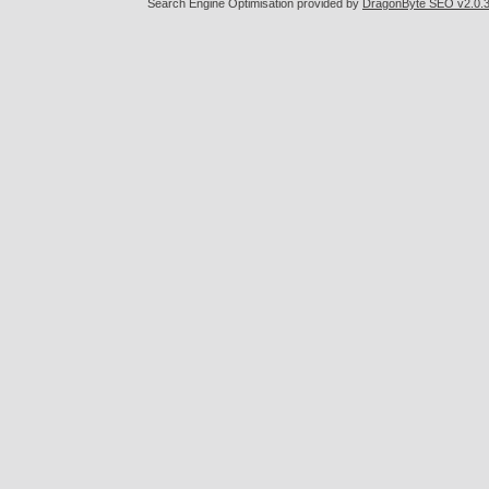
Search Engine Optimisation provided by
DragonByte SEO v2.0.36