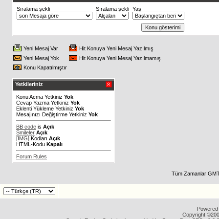
Sıralama şekli
Sıralama şekli
Yaş
Yeni Mesaj Var
Hit Konuya Yeni Mesaj Yazılmış
Yeni Mesaj Yok
Hit Konuya Yeni Mesaj Yazılmamış
Konu Kapatılmıştır
Yetkileriniz
Konu Acma Yetkiniz
Yok
Cevap Yazma Yetkiniz
Yok
Eklenti Yükleme Yetkiniz
Yok
Mesajınızı Değiştirme Yetkiniz
Yok
BB code
is
Açık
Smileler
Açık
[IMG]
Kodları
Açık
HTML-Kodu
Kapalı
Forum Rules
Tüm Zamanlar GMT 
Powered b
Copyright ©2000