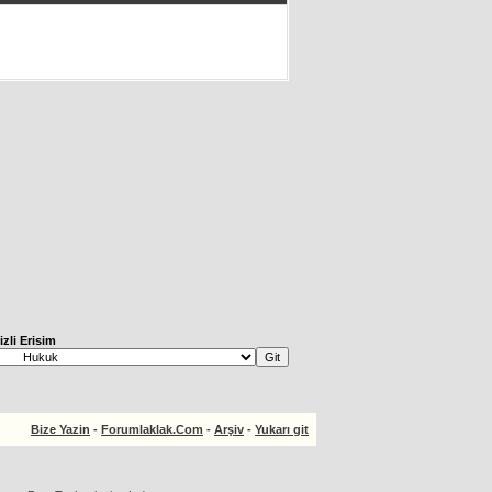
izli Erisim
Bize Yazin
-
Forumlaklak.Com
-
Arşiv
-
Yukarı git