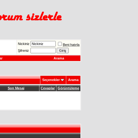
Nickiniz
Beni hatırla
Şifreniz
ar
Arama
Seçenekler
Arama
Son Mesaj
Cevaplar
Görüntüleme