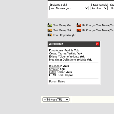
Sıralama şekli
Sıralama şekli
Ya
Yeni Mesaj Var
Hit Konuya Yeni Mesaj Ya
Yeni Mesaj Yok
Hit Konuya Yeni Mesaj Ya
Konu Kapatılmıştır
Yetkileriniz
Konu Acma Yetkiniz
Yok
Cevap Yazma Yetkiniz
Yok
Eklenti Yükleme Yetkiniz
Yok
Mesajınızı Değiştirme Yetkiniz
Yok
BB code
is
Açık
Smileler
Açık
[IMG]
Kodları
Açık
HTML-Kodu
Kapalı
Forum Rules