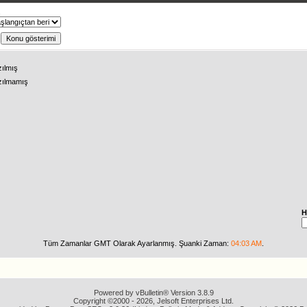
ş
zılmış
zılmamış
H
Tüm Zamanlar GMT Olarak Ayarlanmış. Şuanki Zaman:
04:03 AM
.
Powered by vBulletin® Version 3.8.9
Copyright ©2000 - 2026, Jelsoft Enterprises Ltd.