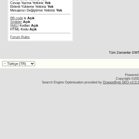
Cevap Yazma Yetkiniz
Yok
Eklenti Yükleme Yetkiniz
Yok
Mesajınızı Değiştirme Yetkiniz
Yok
BB code
is
Açık
Smileler
Açık
[IMG]
Kodları
Açık
HTML-Kodu
Açık
Forum Rules
Tüm Zamanlar GMT 
Powered b
Copyright ©2000
Search Engine Optimisation provided by
DragonByte SEO v2.0.36