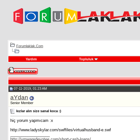
Forumlaklak.Com
Yardım
Topluluk
07-11-2019, 01:23 AM
aYdan
Senior Member
kızlar alın size sanal koca :)
hiç yorum yapmıcam :x
http://www.ladyskylar.com/swffiles/virtualhusband-e.swf
__________________
http://vmwaredevotee.com/short-cash-loans/