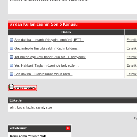
aYdan Kullanicisinin Son 5 Konusu
Baslik
Son dakika... İstanbul'da yolcu otobüsü, İETT...
Estetik
Gaziantep’te film gibi saldırı! Kadın kılığına...
Estetik
Ter kokan eşe kötü haber! 360 bin TL ödeyecek
Estetik
Yer: Hakkari! Taşların üzerinde fark ettiler,...
Estetik
Son dakika... Galatasaray tribün lideri...
Estetik
Etiketler
alın
,
koca
,
kızlar
,
sanal
,
size
«
Yetkileriniz
Konu Acma Yetkiniz
Yok