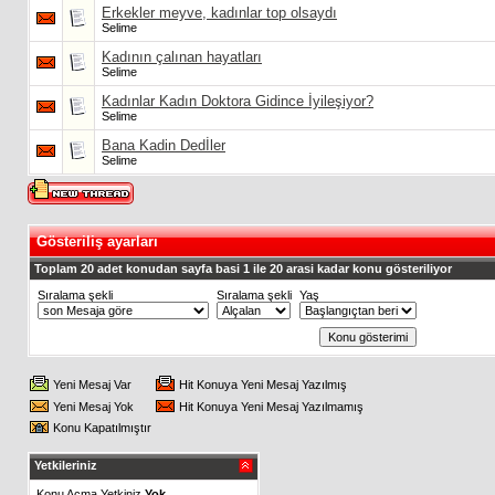
Erkekler meyve, kadınlar top olsaydı
Selime
Kadının çalınan hayatları
Selime
Kadınlar Kadın Doktora Gidince İyileşiyor?
Selime
Bana Kadin Dedİler
Selime
Gösteriliş ayarları
Toplam 20 adet konudan sayfa basi 1 ile 20 arasi kadar konu gösteriliyor
Sıralama şekli
Sıralama şekli
Yaş
Yeni Mesaj Var
Hit Konuya Yeni Mesaj Yazılmış
Yeni Mesaj Yok
Hit Konuya Yeni Mesaj Yazılmamış
Konu Kapatılmıştır
Yetkileriniz
Konu Acma Yetkiniz
Yok