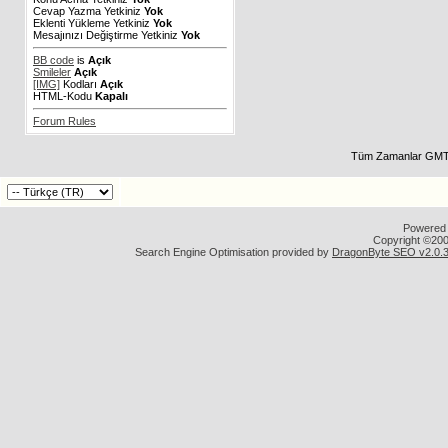
Cevap Yazma Yetkiniz
Yok
Eklenti Yükleme Yetkiniz
Yok
Mesajınızı Değiştirme Yetkiniz
Yok
BB code
is
Açık
Smileler
Açık
[IMG]
Kodları
Açık
HTML-Kodu
Kapalı
Forum Rules
Tüm Zamanlar GMT 
Powered b
Copyright ©2000
Search Engine Optimisation provided by
DragonByte SEO v2.0.36