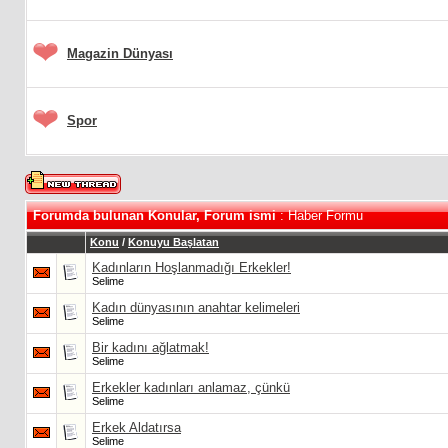
Magazin Dünyası
Spor
Forumda bulunan Konular, Forum ismi
: Haber Formu
Konu
/
Konuyu Başlatan
Kadınların Hoşlanmadığı Erkekler!
Selime
Kadın dünyasının anahtar kelimeleri
Selime
Bir kadını ağlatmak!
Selime
Erkekler kadınları anlamaz, çünkü
Selime
Erkek Aldatırsa
Selime