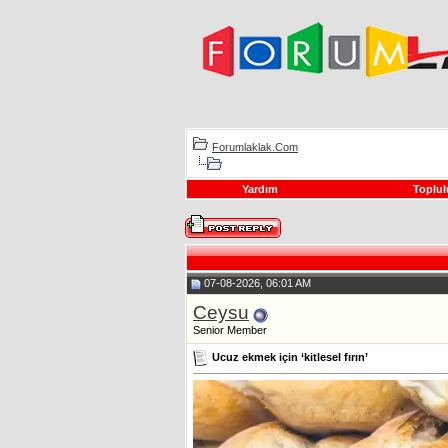
Forumlaklak.Com
Yardım
Toplul
07-08-2026, 06:01 AM
Ceysu
Senior Member
Ucuz ekmek için ‘kitlesel fırın’