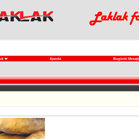
uk
Ajanda
Bugünki Mesajl