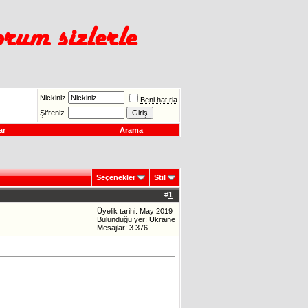
Nickiniz
Beni hatırla
Şifreniz
ar
Arama
Seçenekler
Stil
#
1
Üyelik tarihi: May 2019
Bulunduğu yer: Ukraine
Mesajlar: 3.376