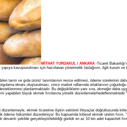
MİTHAT YURDAKUL / ANKARA -
Ticaret Bakanlığı
bir yapıya kavuşturulması için hazırlanan yönetmelik taslağının, ilgili kurum ve 
ulabilen tarım ve gıda ürünü’ tanımlarının revize edilmesi, ödeme sürelerinin da
sorgulama ekranı oluşturulması, zincir market raflarında ortaklarının çoğunluğu
desteklenmesi planlanmaktadır. Bu değişikliklerin yanı sıra, ekmeğin daha uyg
imi yapabilen büyük ekmek fırınlarına yönelik düzenlemelerhedeflenmektedir.”
 düzenlemeyle, ekmek ticaretine ilişkin sektörel ihtiyaçlar doğrultusunda kitle
nelik ödeme hükümleri düzenleniyor. Bu kapsamda kitlesel ekmek üretim fırını,
 devamlı şekilde gerçekleştirilebildiği günlük en az 10 bin adet kapasiteli fırı