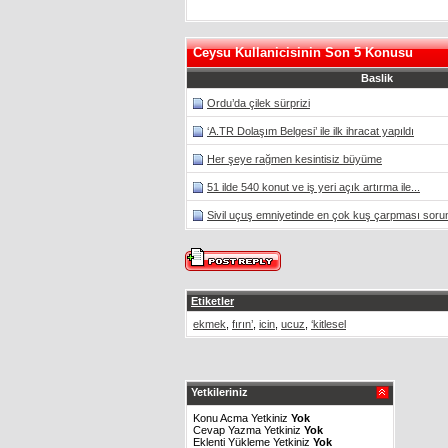
Ceysu Kullanicisinin Son 5 Konusu
Baslik
Ordu’da çilek sürprizi
‘A.TR Dolaşım Belgesi’ ile ilk ihracat yapıldı
Her şeye rağmen kesintisiz büyüme
51 ilde 540 konut ve iş yeri açık artırma ile...
Sivil uçuş emniyetinde en çok kuş çarpması sorun
Etiketler
ekmek
,
fırın’
,
icin
,
ucuz
,
‘kitlesel
Yetkileriniz
Konu Acma Yetkiniz
Yok
Cevap Yazma Yetkiniz
Yok
Eklenti Yükleme Yetkiniz
Yok