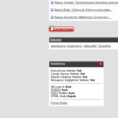
Bakan Yumaklı: Tarımsal ticaret hacmimizi artırma
Bakan Bolat: Türkiye ile Polonya arasındaki...
Bakan Şimşek'ten 'Milletimizle Çeyrek Asır,...
Etiketler
algoritmaya
,
bırakmayın’
,
geleceğini
,
‘İnsanlığın
Yetkileriniz
Konu Acma Yetkiniz
Yok
Cevap Yazma Yetkiniz
Yok
Eklenti Yükleme Yetkiniz
Yok
Mesajınızı Değiştirme Yetkiniz
Yok
BB code
is
Açık
Smileler
Açık
[IMG]
Kodları
Açık
HTML-Kodu
Kapalı
Forum Rules