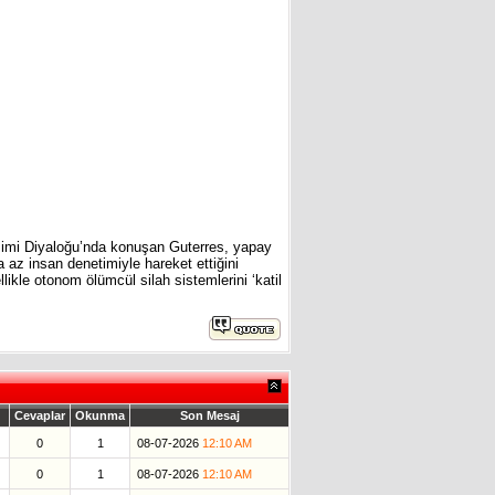
imi Diyaloğu’nda konuşan Guterres, yapay
a az insan denetimiyle hareket ettiğini
likle otonom ölümcül silah sistemlerini ‘katil
Cevaplar
Okunma
Son Mesaj
0
1
08-07-2026
12:10 AM
0
1
08-07-2026
12:10 AM