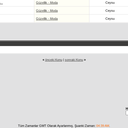
...
Güzellik - Moda
Ceysu
Güzellik - Moda
Ceysu
Güzellik - Moda
Ceysu
«
önceki Konu
|
sonraki Konu
»
H
Tüm Zamanlar GMT Olarak Ayarlanmış. Şuanki Zaman:
04:39 AM
.