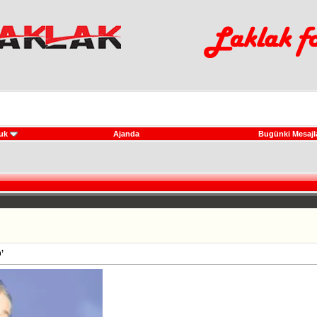
uk
Ajanda
Bugünki Mesajl
’