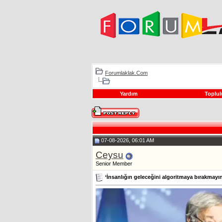
Forumlaklak.Com
Yardım
Toplul
07-08-2026, 06:01 AM
Ceysu
Senior Member
‘İnsanlığın geleceğini algoritmaya bırakmayın