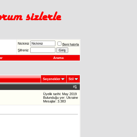
Nickiniz
Beni hatırla
Şifreniz
ar
Arama
Seçenekler
Stil
#
1
Üyelik tarihi: May 2019
Bulunduğu yer: Ukraine
Mesajlar: 3.383