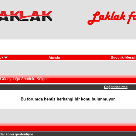
uk
Ajanda
Bugünki Mesajl
 Güneydoğu Anadolu Bölgesi
Değerlendirme
Bu forumda henüz herhangi bir konu bulunmuyor.
dar konu gösteriliyor