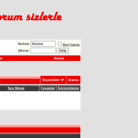
Nickiniz
Beni hatırla
Şifreniz
ar
Arama
Seçenekler
Arama
Son Mesaj
Cevaplar
Görüntüleme