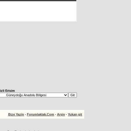
izli Erisim
Bize Yazin
-
Forumlaklak.Com
-
Arşiv
-
Yukarı git