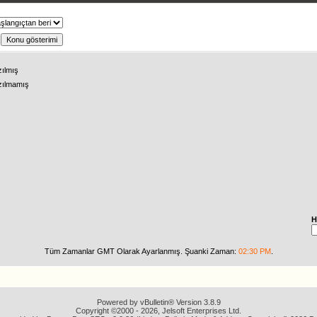
ş
zılmış
zılmamış
H
Tüm Zamanlar GMT Olarak Ayarlanmış. Şuanki Zaman:
02:30 PM
.
Powered by vBulletin® Version 3.8.9
Copyright ©2000 - 2026, Jelsoft Enterprises Ltd.