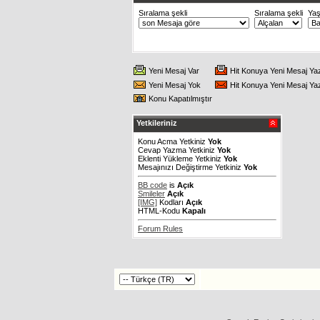
Sıralama şekli
Sıralama şekli
Ya
Yeni Mesaj Var
Hit Konuya Yeni Mesaj Ya
Yeni Mesaj Yok
Hit Konuya Yeni Mesaj Ya
Konu Kapatılmıştır
Yetkileriniz
Konu Acma Yetkiniz
Yok
Cevap Yazma Yetkiniz
Yok
Eklenti Yükleme Yetkiniz
Yok
Mesajınızı Değiştirme Yetkiniz
Yok
BB code
is
Açık
Smileler
Açık
[IMG]
Kodları
Açık
HTML-Kodu
Kapalı
Forum Rules