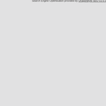
Search Engine Optimisation provided by
DragonByte SEO v2.0.36