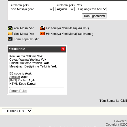
Sıralama şekli
Sıralama şekli
Yaş
Yeni Mesaj Var
Hit Konuya Yeni Mesaj Yazılmış
Yeni Mesaj Yok
Hit Konuya Yeni Mesaj Yazılmamış
Konu Kapatılmıştır
Yetkileriniz
Konu Acma Yetkiniz
Yok
Cevap Yazma Yetkiniz
Yok
Eklenti Yükleme Yetkiniz
Yok
Mesajınızı Değiştirme Yetkiniz
Yok
BB code
is
Açık
Smileler
Açık
[IMG]
Kodları
Açık
HTML-Kodu
Kapalı
Forum Rules
Tüm Zamanlar GMT 
Powered b
Copyright ©2000