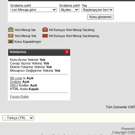
Sıralama şekli
Sıralama şekli
Yaş
Yeni Mesaj Var
Hit Konuya Yeni Mesaj Yazılmış
Yeni Mesaj Yok
Hit Konuya Yeni Mesaj Yazılmamış
Konu Kapatılmıştır
Yetkileriniz
Konu Acma Yetkiniz
Yok
Cevap Yazma Yetkiniz
Yok
Eklenti Yükleme Yetkiniz
Yok
Mesajınızı Değiştirme Yetkiniz
Yok
BB code
is
Açık
Smileler
Açık
[IMG]
Kodları
Açık
HTML-Kodu
Kapalı
Forum Rules
Tüm Zamanlar GMT 
Powered b
Copyright ©2000