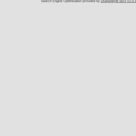
Search Engine Optimisation provided by
DragonByte SEO v2.0.36