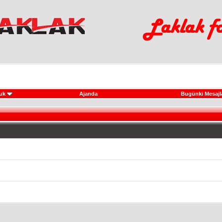
uk
Ajanda
Bugünki Mesajl