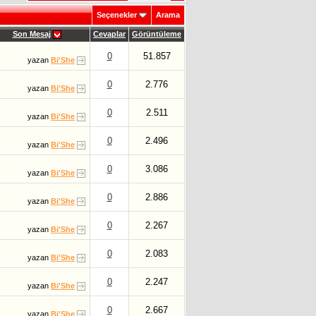
Seçenekler
Arama
Son Mesaj
Cevaplar
Görüntüleme
0
51.857
yazan
Bi'She
0
2.776
yazan
Bi'She
0
2.511
yazan
Bi'She
0
2.496
yazan
Bi'She
0
3.086
yazan
Bi'She
0
2.886
yazan
Bi'She
0
2.267
yazan
Bi'She
0
2.083
yazan
Bi'She
0
2.247
yazan
Bi'She
0
2.667
yazan
Bi'She