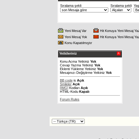
Sıralama şekli
Sıralama şekli
Ya
Yeni Mesaj Var
Hit Konuya Yeni Mesaj Ya
Yeni Mesaj Yok
Hit Konuya Yeni Mesaj Ya
Konu Kapatılmıştır
Yetkileriniz
Konu Acma Yetkiniz
Yok
Cevap Yazma Yetkiniz
Yok
Eklenti Yükleme Yetkiniz
Yok
Mesajınızı Değiştirme Yetkiniz
Yok
BB code
is
Açık
Smileler
Açık
[IMG]
Kodları
Açık
HTML-Kodu
Kapalı
Forum Rules