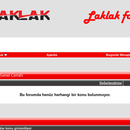
uk
Ajanda
Bugünki Mesajl
 Genel Cerrahi
Değerlendirme
Bu forumda henüz herhangi bir konu bulunmuyor.
dar konu gösteriliyor