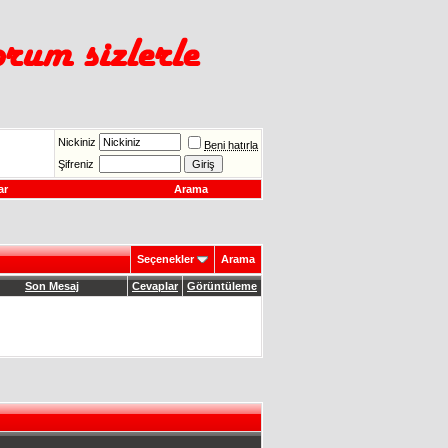
Nickiniz
Beni hatırla
Şifreniz
ar
Arama
Seçenekler
Arama
Son Mesaj
Cevaplar
Görüntüleme