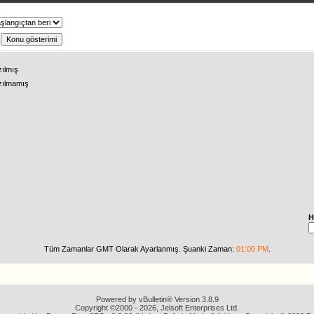
ş
zılmış
zılmamış
H
Tüm Zamanlar GMT Olarak Ayarlanmış. Şuanki Zaman:
01:00 PM
.
Powered by vBulletin® Version 3.8.9
Copyright ©2000 - 2026, Jelsoft Enterprises Ltd.