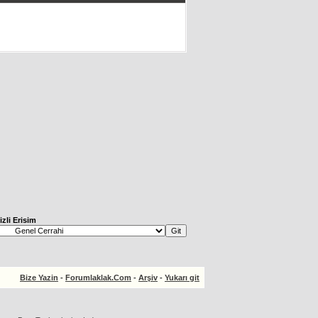
izli Erisim
Bize Yazin
-
Forumlaklak.Com
-
Arşiv
-
Yukarı git