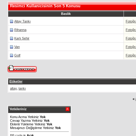
Resimci Kullanicisinin Son 5 Konusu
Baslik
Altay Tankı
Fotoğr
Rihanna
Fotoğr
Karlı Şehir
Fotoğr
Van
Fotoğr
Golf
Fotoğr
Etiketler
altay
,
tankı
«
Yetkileriniz
Konu Acma Yetkiniz
Yok
Cevap Yazma Yetkiniz
Yok
Eklenti Yükleme Yetkiniz
Yok
Mesajınızı Değiştirme Yetkiniz
Yok
BB code
is
Açık