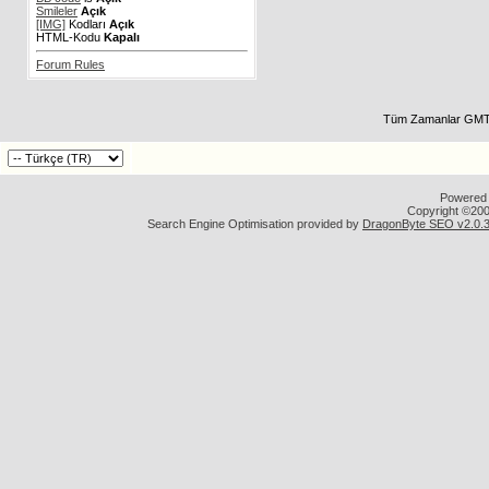
Smileler
Açık
[IMG]
Kodları
Açık
HTML-Kodu
Kapalı
Forum Rules
Tüm Zamanlar GMT 
Powered b
Copyright ©2000
Search Engine Optimisation provided by
DragonByte SEO v2.0.36