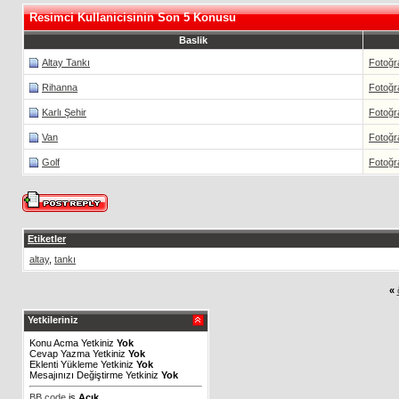
Resimci Kullanicisinin Son 5 Konusu
Baslik
Altay Tankı
Fotoğr
Rihanna
Fotoğr
Karlı Şehir
Fotoğr
Van
Fotoğr
Golf
Fotoğr
Etiketler
altay
,
tankı
«
Yetkileriniz
Konu Acma Yetkiniz
Yok
Cevap Yazma Yetkiniz
Yok
Eklenti Yükleme Yetkiniz
Yok
Mesajınızı Değiştirme Yetkiniz
Yok
BB code
is
Açık