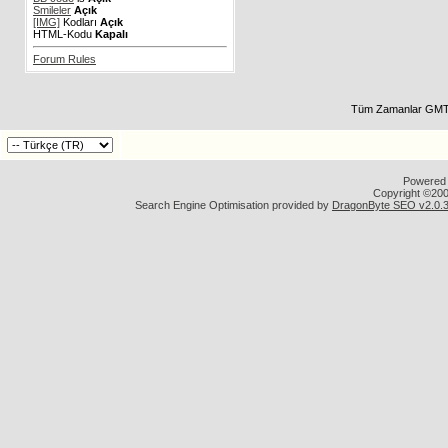
Smileler
Açık
[IMG]
Kodları
Açık
HTML-Kodu
Kapalı
Forum Rules
Tüm Zamanlar GMT 
Powered b
Copyright ©2000
Search Engine Optimisation provided by
DragonByte SEO v2.0.36