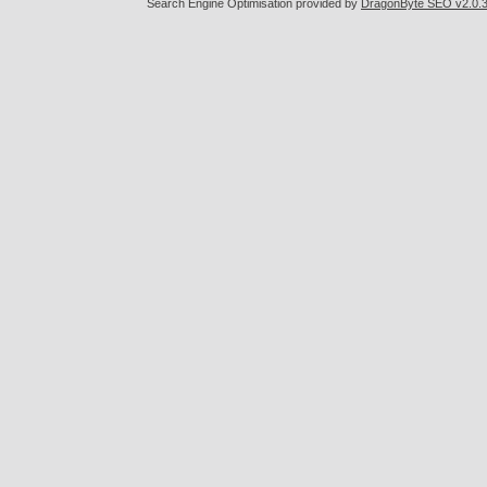
Search Engine Optimisation provided by
DragonByte SEO v2.0.36