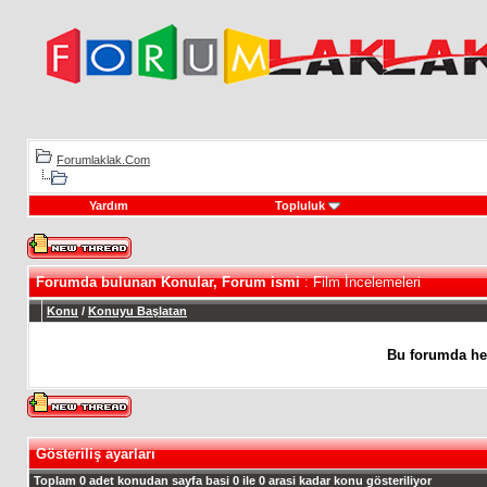
Forumlaklak.Com
Yardım
Topluluk
Forumda bulunan Konular, Forum ismi
: Film İncelemeleri
Konu
/
Konuyu Başlatan
Bu forumda he
Gösteriliş ayarları
Toplam 0 adet konudan sayfa basi 0 ile 0 arasi kadar konu gösteriliyor