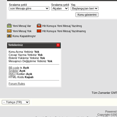
Sıralama şekli
Sıralama şekli
Yaş
Yeni Mesaj Var
Hit Konuya Yeni Mesaj Yazılmış
Yeni Mesaj Yok
Hit Konuya Yeni Mesaj Yazılmamış
Konu Kapatılmıştır
Yetkileriniz
Konu Acma Yetkiniz
Yok
Cevap Yazma Yetkiniz
Yok
Eklenti Yükleme Yetkiniz
Yok
Mesajınızı Değiştirme Yetkiniz
Yok
BB code
is
Açık
Smileler
Açık
[IMG]
Kodları
Açık
HTML-Kodu
Kapalı
Forum Rules
Tüm Zamanlar GMT 
Powered b
Copyright ©2000