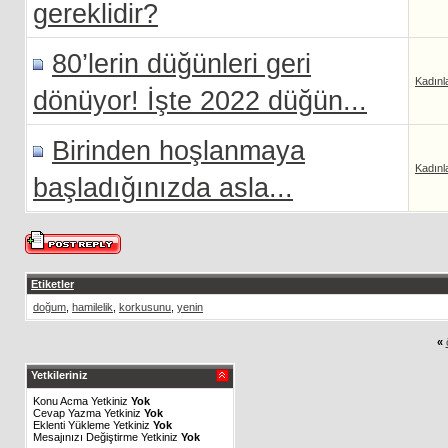
gereklidir?
80’lerin düğünleri geri
Kadınl
dönüyor! İşte 2022 düğün...
Birinden hoşlanmaya
Kadınl
başladığınızda asla...
Etiketler
doğum
,
hamilelik
,
korkusunu
,
yenin
«
Yetkileriniz
Konu Acma Yetkiniz
Yok
Cevap Yazma Yetkiniz
Yok
Eklenti Yükleme Yetkiniz
Yok
Mesajınızı Değiştirme Yetkiniz
Yok