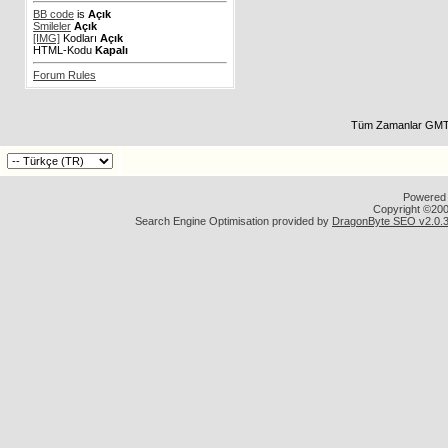
BB code
is
Açık
Smileler
Açık
[IMG]
Kodları
Açık
HTML-Kodu
Kapalı
Forum Rules
Tüm Zamanlar GMT 
Powered b
Copyright ©2000
Search Engine Optimisation provided by
DragonByte SEO v2.0.36