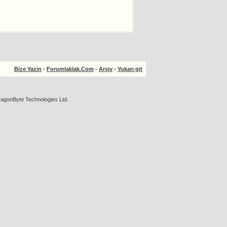
Bize Yazin
-
Forumlaklak.Com
-
Arşiv
-
Yukarı git
agonByte Technologies Ltd.