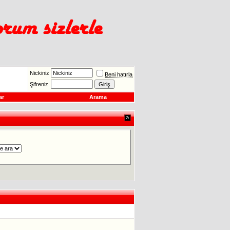
Nickiniz
Beni hatırla
Şifreniz
ar
Arama