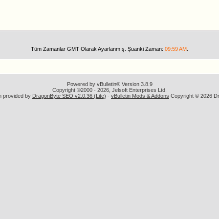
Tüm Zamanlar GMT Olarak Ayarlanmış. Şuanki Zaman:
09:59 AM
.
Powered by vBulletin® Version 3.8.9
Copyright ©2000 - 2026, Jelsoft Enterprises Ltd.
n provided by
DragonByte SEO v2.0.36 (Lite)
-
vBulletin Mods & Addons
Copyright © 2026 Dr