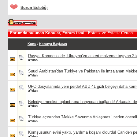
Burun Estetiği
Forumda bulunan Konular, Forum ismi
: Estetik ve Estetik Cerrahi
Konu
/
Konuyu Başlatan
Rusya: Karadeniz’de, Ukrayna’ya askeri malzeme taşıyan 2 k
aYdan
Suudi Arabistan'dan Türkiye ve Pakistan ile imzalanan Mek
aYdan
UFO dosyalarında yeni perde! ABD 41 gizli belgeyi daha kam
aYdan
Belediye meclisi toplantısına banyodan bağlandı! Arkadaki de
aYdan
Türkiye açısından 'Mekke Savunma Anlaşması' neden önemli? 
aYdan
Komşusunun evini yaktı, yardıma koşanı öldürdü! Caniden pe
aYdan