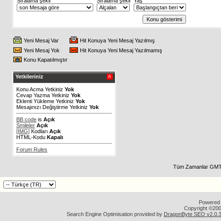
Sıralama şekli
Sıralama şekli
Yaş
Yeni Mesaj Var
Hit Konuya Yeni Mesaj Yazılmış
Yeni Mesaj Yok
Hit Konuya Yeni Mesaj Yazılmamış
Konu Kapatılmıştır
Yetkileriniz
Konu Acma Yetkiniz
Yok
Cevap Yazma Yetkiniz
Yok
Eklenti Yükleme Yetkiniz
Yok
Mesajınızı Değiştirme Yetkiniz
Yok
BB code
is
Açık
Smileler
Açık
[IMG]
Kodları
Açık
HTML-Kodu
Kapalı
Forum Rules
Tüm Zamanlar GMT 
Powered b
Copyright ©2000
Search Engine Optimisation provided by
DragonByte SEO v2.0.36