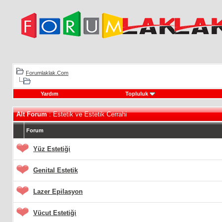
Forumlaklak.Com
Yardım
Topluluk
Alt Forum
: Estetik ve Estetik Cerrahi
Forum
Yüz Estetiği
Genital Estetik
Lazer Epilasyon
Vücut Estetiği