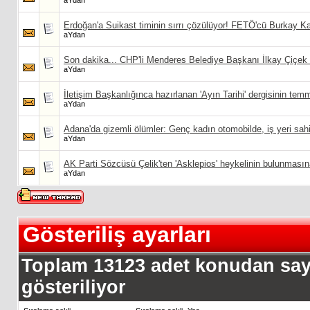
aYdan
Erdoğan'a Suikast timinin sırrı çözülüyor! FETÖ'cü Burkay Kara
aYdan
Son dakika... CHP'li Menderes Belediye Başkanı İlkay Çiçek 
aYdan
İletişim Başkanlığınca hazırlanan 'Ayın Tarihi' dergisinin te
aYdan
Adana'da gizemli ölümler: Genç kadın otomobilde, iş yeri sa
aYdan
AK Parti Sözcüsü Çelik'ten 'Asklepios' heykelinin bulunmasına
aYdan
Gösteriliş ayarları
Toplam 13123 adet konudan sayfa
gösteriliyor