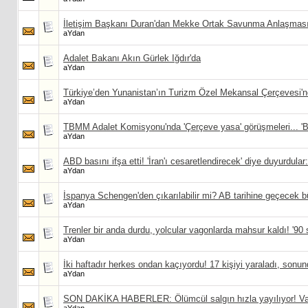
İletişim Başkanı Duran'dan Mekke Ortak Savunma Anlaşması'
aYdan
Adalet Bakanı Akın Gürlek Iğdır'da
aYdan
Türkiye’den Yunanistan’ın Turizm Özel Mekansal Çerçevesi'n
aYdan
TBMM Adalet Komisyonu'nda 'Çerçeve yasa' görüşmeleri... 'Bu
aYdan
ABD basını ifşa etti! 'İran'ı cesaretlendirecek' diye duyurdula
aYdan
İspanya Schengen'den çıkarılabilir mi? AB tarihine geçecek b
aYdan
Trenler bir anda durdu, yolcular vagonlarda mahsur kaldı! '90
aYdan
İki haftadır herkes ondan kaçıyordu! 17 kişiyi yaraladı, sonun
aYdan
SON DAKİKA HABERLER: Ölümcül salgın hızla yayılıyor! Vaka