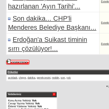
Esteti
hazırlanan 'Ayın Tarihi'...
Son dakika... CHP'li
Esteti
Menderes Belediye Başkanı...
Erdoğan'a Suikast timinin
Esteti
sırrı çözülüyor!...
Etiketler
açıkladı
,
chpye
,
dakika
,
gerekçesini
,
reddin
,
son
,
ysk
«
Yetkileriniz
Konu Acma Yetkiniz
Yok
Cevap Yazma Yetkiniz
Yok
Eklenti Yükleme Yetkiniz
Yok