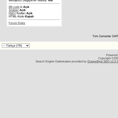
Mesajınızı Değiştirme Yetkiniz
Yok
BB code
is
Açık
Smileler
Açık
[IMG]
Kodları
Açık
HTML-Kodu
Kapalı
Forum Rules
Tüm Zamanlar GMT 
Powered b
Copyright ©2000
Search Engine Optimisation provided by
DragonByte SEO v2.0.36